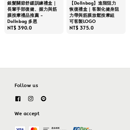
銀髮關節舒緩訓練禮盒｜
【Dollnbag】進階阻力
長輩手部復健、握力與筋
恢復禮盒｜客製化健身阻
膜按摩禮品推薦 -
力帶與筋膜放鬆按摩組
Dollnbag 多恩
可客製LOGO
Regular
NT$ 390.0
Regular
NT$ 375.0
price
price
Follow us
We accept