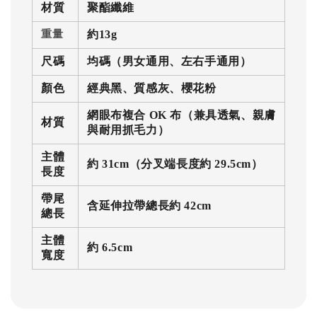
材質
聚酯纖維
約13g​
重量
尺碼
均碼（男女通用、左右手通用）
顏色
經典黑、質感灰、櫻花粉
網眼布複合
OK
布（兼具透氣、親膚
材質
與耐用抓毛力）
主體
約
31cm
（分叉端長度約
29.5cm
）
長度
帶尾
含延伸拉帶總長約
42cm
總長
主體
約
6.5cm
寬度