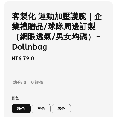
客製化 運動加壓護腕｜企
業禮贈品/球隊周邊訂製
（網眼透氣/男女均碼）-
Dollnbag
Regular
NT$ 79.0
price
總分:
0
-
0
評價
顏色
粉色
灰色
黑色