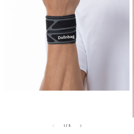
1
/
5