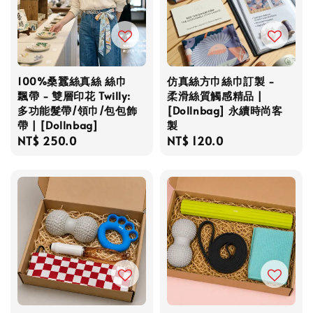
100%桑蠶絲真絲 絲巾
仿真絲方巾絲巾訂製 -
飄帶 - 雙層印花 Twilly:
柔滑絲質觸感精品 |
多功能髮帶/領巾/包包飾
[Dollnbag] 永續時尚客
帶 | [Dollnbag]
製
Regular
NT$ 250.0
Regular
NT$ 120.0
price
price