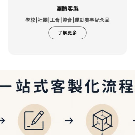
團體客製
學校|社團|工會|協會|運動賽事紀念品
了解更多