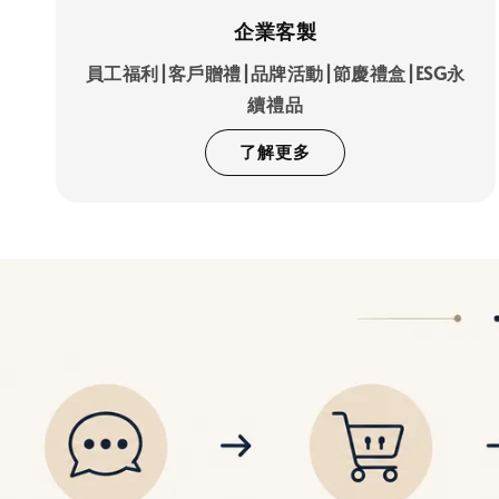
企業客製
員工福利|客戶贈禮|品牌活動|節慶禮盒|ESG永
續禮品
了解更多