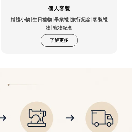
個人客製
婚禮小物|生日禮物|畢業禮|旅行紀念|客製禮
物|寵物紀念
了解更多