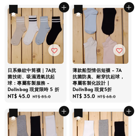
優惠
優惠
日系條紋中筒襪｜7A抗
薄款船型情侶短襪 - 7A
菌技術、吸濕透氣抗起
抗菌防臭、耐穿抗起球，
球：專屬客製服務 -
專屬客製化設計 |
Dollnbag 現貨限時 5 折
DollnBag 現貨5折
Sale
NT$ 45.0
Regular
Sale
NT$ 35.0
Regular
NT$ 85.0
NT$ 68.0
price
price
price
price
優惠
優惠