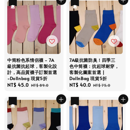
優惠
優惠
中筒粉色系情侶襪 - 7A
7A級抗菌防臭！四季三
級抗菌抗起球，客製化設
色中筒襪：抗起球耐穿，
計，高品質襪子訂製首選
客製化圖案首選 |
-Dollnbag 現貨5折
DollnBag 現貨5折
Sale
NT$ 45.0
Regular
Sale
NT$ 40.0
Regular
NT$ 89.0
NT$ 75.0
price
price
price
price
優惠
優惠