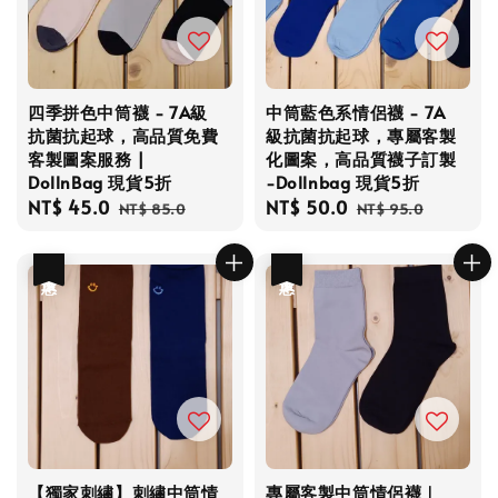
四季拼色中筒襪 - 7A級
中筒藍色系情侶襪 - 7A
抗菌抗起球，高品質免費
級抗菌抗起球，專屬客製
客製圖案服務 |
化圖案，高品質襪子訂製
DollnBag 現貨5折
-Dollnbag 現貨5折
Sale
NT$ 45.0
Regular
Sale
NT$ 50.0
Regular
NT$ 85.0
NT$ 95.0
price
price
price
price
優惠
優惠
【獨家刺繡】刺繡中筒情
專屬客製中筒情侶襪｜