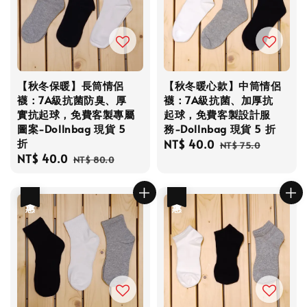
【秋冬保暖】長筒情侶
【秋冬暖心款】中筒情侶
襪：7A級抗菌防臭、厚
襪：7A級抗菌、加厚抗
實抗起球，免費客製專屬
起球，免費客製設計服
圖案-Dollnbag 現貨 5
務-Dollnbag 現貨 5 折
折
Sale
NT$ 40.0
Regular
NT$ 75.0
Sale
NT$ 40.0
Regular
price
price
NT$ 80.0
price
price
優惠
優惠