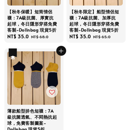
【秋冬保暖】短筒情侶
【秋冬限定】船型情侶短
襪：7A級抗菌、厚實抗
襪：7A級抗菌、加厚抗
起球，冬日隱形穿搭免費
起球，冬日隱形穿搭免費
客製-Dollnbag 現貨5折
客製-Dollnbag 現貨5折
Sale
NT$ 35.0
Regular
Sale
NT$ 35.0
Regular
NT$ 68.0
NT$ 65.0
price
price
price
price
優惠
薄款船型拚色短襪：7A
級抗菌透氣、不悶熱抗起
球，免費客製圖案-
Dollnbag 現貨5折