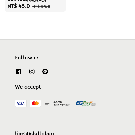
Sale
NT$ 45.0
Regular
NT$ 89.0
price
price
Follow us
We accept
line:@dollnbag