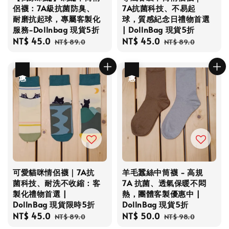
侶襪：7A級抗菌防臭、
7A抗菌科技、不易起
耐磨抗起球，專屬客製化
球，質感紀念日禮物首選
服務-Dollnbag 現貨5折
| DollnBag 現貨5折
Sale
NT$ 45.0
Regular
Sale
NT$ 45.0
Regular
NT$ 89.0
NT$ 89.0
price
price
price
price
優惠
優惠
可愛貓咪情侶襪｜7A抗
羊毛蠶絲中筒襪 - 高規
菌科技、耐洗不收縮：客
7A 抗菌、透氣保暖不悶
製化禮物首選 |
熱，團體客製優惠中 |
DollnBag 現貨限時5折
DollnBag 現貨5折
Sale
NT$ 45.0
Regular
Sale
NT$ 50.0
Regular
NT$ 89.0
NT$ 98.0
price
price
price
price