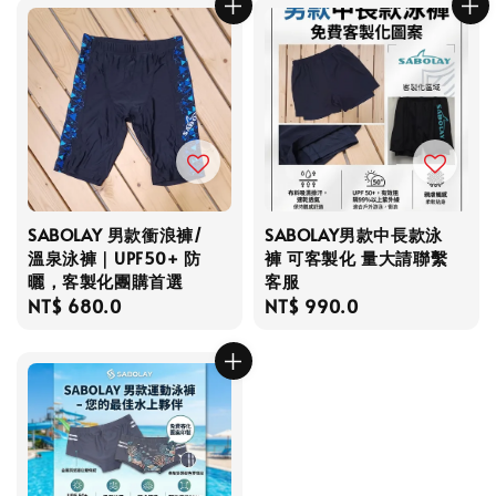
SABOLAY 男款衝浪褲/
SABOLAY男款中長款泳
溫泉泳褲｜UPF50+ 防
褲 可客製化 量大請聯繫
曬，客製化團購首選
客服
Regular
NT$ 680.0
Regular
NT$ 990.0
price
price