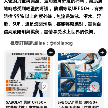
人體的力量與美感。選用親膚舒適的布料，讓肌膚
隨時感受到輕盈的呵護， 防曬等級UPF 50+，有效
阻擋 99% 以上的紫外線，無論是游泳、潛水、浮
潛、SUP，還是悠閒泡湯，都能輕鬆應對，讓你自
信綻放陽剛與柔美，盡情享受水上世界的快樂。
批發訂製請加line：@dollnbag
SABOLAY 男款 UPF50+
SABOLAY 男款 UPF50+
防曬長泳褲｜專業衝浪長
五分衝浪泳褲｜防曬速乾