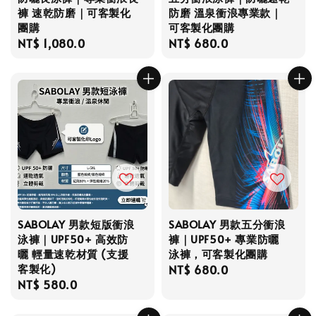
褲 速乾防磨｜可客製化
防磨 溫泉衝浪專業款｜
團購
可客製化團購
Regular
NT$ 1,080.0
Regular
NT$ 680.0
price
price
SABOLAY 男款短版衝浪
SABOLAY 男款五分衝浪
泳褲｜UPF50+ 高效防
褲｜UPF50+ 專業防曬
曬 輕量速乾材質 (支援
泳褲，可客製化團購
客製化)
Regular
NT$ 680.0
Regular
NT$ 580.0
price
price