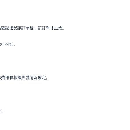
網站確認接受該訂單後，該訂單才生效。
進行付款。
和費用將根據具體情況確定。
策。