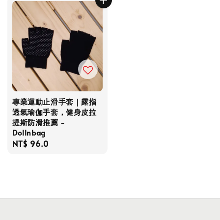
專業運動止滑手套｜露指
透氣瑜伽手套，健身皮拉
提斯防滑推薦 -
Dollnbag
Regular
NT$ 96.0
price