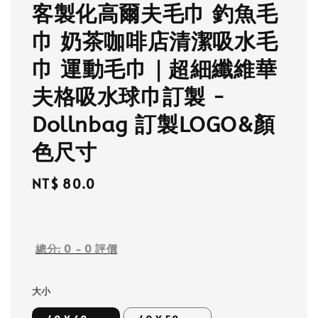
客製化高爾夫毛巾 釣魚毛
巾 奶茶咖啡店清潔吸水毛
巾 運動毛巾｜超細纖維華
夫格吸水球巾訂製 -
Dollnbag 訂製LOGO&顏
色尺寸
Regular
NT$ 80.0
price
總分:
0
-
0
評價
大小