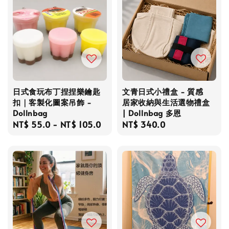
日式食玩布丁捏捏樂鑰匙
文青日式小禮盒 - 質感
扣｜客製化圖案吊飾 -
居家收納與生活選物禮盒
Dollnbag
| Dollnbag 多恩
Regular
NT$ 55.0
-
NT$ 105.0
Regular
NT$ 340.0
price
price