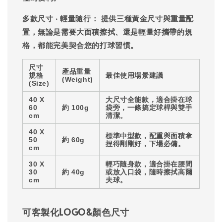
多款尺寸 ‧ 輕量隨行：
提供三種黃金尺寸與重量配
置，無論是需要大面積擦拭、還是輕量好攜帶的規
格，都能完美契合您的打球習慣。
尺寸
產品重量
規格
最佳使用場景建議
(Weight)
(Size)
40 X
大尺寸全能款，適合掛在球
60
約 100g
袋旁，一條搞定球桿與雙手
cm
清潔。
40 X
標準中型款，配重與面積拿
50
約 60g
捏得剛剛好，下場必備。
cm
30 X
輕巧隨身款，適合掛在腰間
30
約 40g
或放入口袋，隨時擦拭高爾
cm
夫球。
可客製化LOGO&顏色尺寸