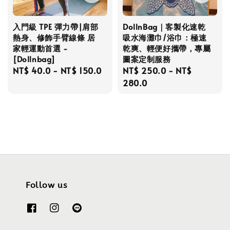
入門級 TPE 彈力帶|肩部
DollnBag｜客製化速乾
熱身、修飾手臂線條 居
吸水海灘巾/浴巾：極速
家輕運動首選 -
乾爽、輕便好攜帶，專屬
[Dollnbag]
圖案定制服務
Regular
NT$ 40.0
-
NT$ 150.0
Regular
NT$ 250.0
-
NT$
price
price
280.0
Follow us