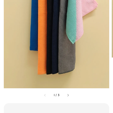
1
/
3