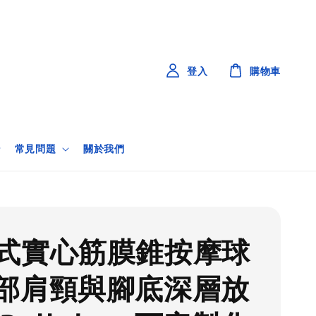
登入
購物車
常見問題
關於我們
式實心筋膜錐按摩球
部肩頸與腳底深層放