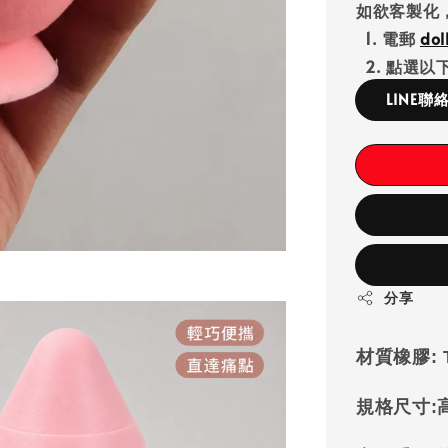
如欲客製化
1. 電郵
do
2. 點選以下
LINE聯
分享
材質
橡膠:
規格尺寸: