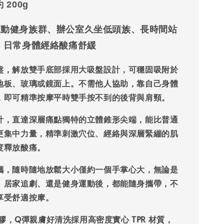
約
200g
運動健身族群、辦公室久坐低頭族、長時間站
、日常身體經絡酸痛舒緩
盤，解放雙手
底部採用大吸盤設計，可穩固吸附於
地板、玻璃或鏡面上。不需他人協助，靠自己身體
，即可精準按摩平時雙手按不到的後背與肩頸。
計，直達深層痛點
獨特的立體錐形尖端，能比普通
更集中力量，精準刺激穴位、經絡與深層緊繃的肌
度釋放酸痛。
攜，隨時隨地放鬆
大小僅約一個手掌心大，無論是
、居家追劇、還是健身運動後，都能隨身攜帶，不
享受舒適按摩。
 橡膠，Q彈親膚好清洗
採用高密度實心 TPR 材質，