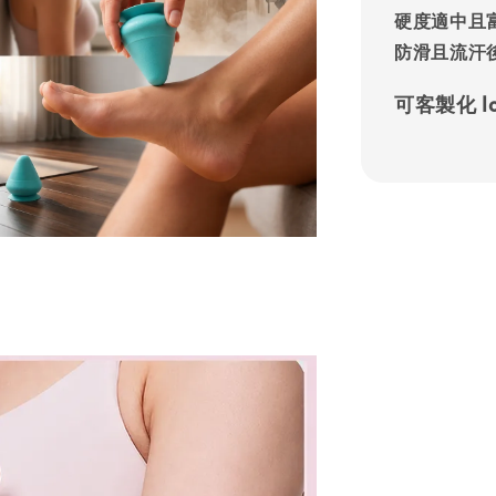
硬度適中且
防滑且流汗
可客製化 l