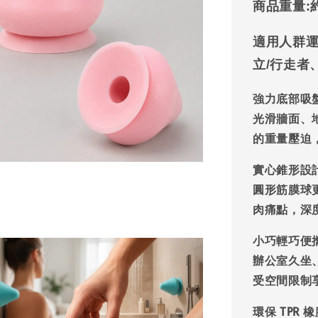
商品重量:
適用人群
立/行走者
強力底部吸
光滑牆面、
的重量壓迫
實心錐形設
圓形筋膜球
肉痛點，深
小巧輕巧便
辦公室久坐
受空間限制
環保 TPR