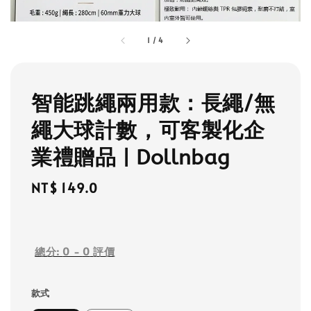
1
/
4
智能跳繩兩用款：長繩/無
繩大球計數，可客製化企
業禮贈品 | Dollnbag
Regular
NT$ 149.0
price
總分:
0
-
0
評價
款式