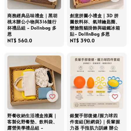
商務經典品味禮盒｜黑胡
創意拼圖小禮盒｜3D 拼
桃木辦公小物與316隨行
圖飲料杯、氣球鑰匙圈、
杯禮品組 - Dollnbag 多
變臉熊貓掛飾與磁鐵冰箱
恩
貼- DollInBag 多恩
Regular
NT$ 560.0
Regular
NT$ 390.0
price
price
野餐收納生活禮盒推薦｜
銀髮手部復健/握力球四
客製化野餐墊、飲料袋、
件套組(附網袋)｜長輩握
露營美學禮品組 -
力器 手指肌力訓練 辦公