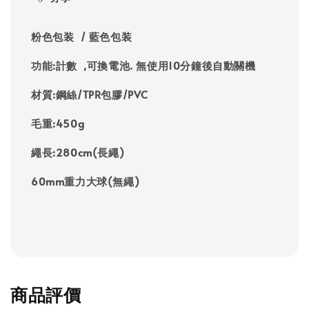
粉色包装 / 藍色包装
功能:計數 ,可換電池. 無使用10分鐘後自動關機
材質:鋼絲/TPR包膠/PVC
毛重:450g
繩長:280cm(長繩)
60mm重力大球(無繩)
商品評價