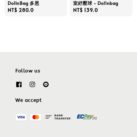
DollnBag 多恩
室紓壓球 - Dollnbag
Regular
NT$ 280.0
Regular
NT$ 139.0
price
price
Follow us
We accept