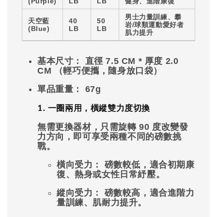
(Purple)
LB
LB
健身、進階康復
男士力量訓練、攀
天空藍
40
50
岩/球類運動愛好者
(Blue)
LB
LB
肌力提升
基本尺寸：
直徑 7.5 CM
*
厚度 2.0
CM （輕巧便攜，隨身放口袋）
單品重量：
67g
1. 一圈兩用，橫縱雙力度切換
無需更換器材，只需
旋轉 90 度
改變發
力方向，即可享受兩種不同的磅數挑
戰。
橫向受力：
磅數較低，適合初期康
復、熱身或女性日常紓壓。
縱向受力：
磅數較高，適合進階力
量訓練、肌耐力提升。