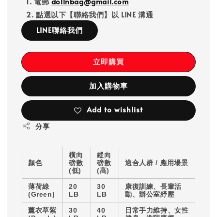
1. 電郵
dollnbag@gmail.com
2. 點選以下【聯絡我們】以 LINE 溝通
LINE聯絡我們
立即購買
加入購物車
Add to wishlist
分享
橫向
縱向
顏色
磅數
磅數
適合人群 / 應用場景
(低)
(高)
薄荷綠
20
30
康復訓練、長輩活
(Green)
LB
LB
動、辦公室紓壓
薰衣草紫
30
40
日常手力維持、女性