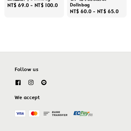
Dollnbag
Regular
NT$ 69.0
-
NT$ 100.0
Regular
NT$ 60.0
-
NT$ 65.0
price
price
Follow us
We accept