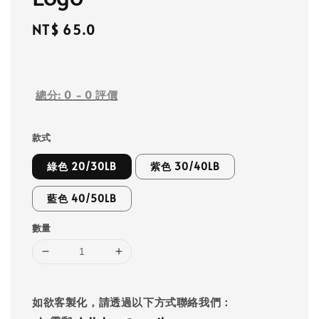
Regular
NT$ 65.0
price
總分:
0
-
0
評價
款式
綠色 20/30LB
紫色 30/40LB
藍色 40/50LB
數量
如欲客製化，請透過以下方式聯絡我們：