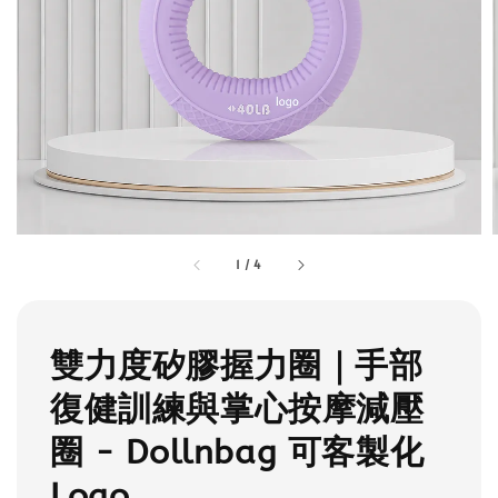
1
/
4
雙力度矽膠握力圈｜手部
復健訓練與掌心按摩減壓
圈 - Dollnbag 可客製化
Logo