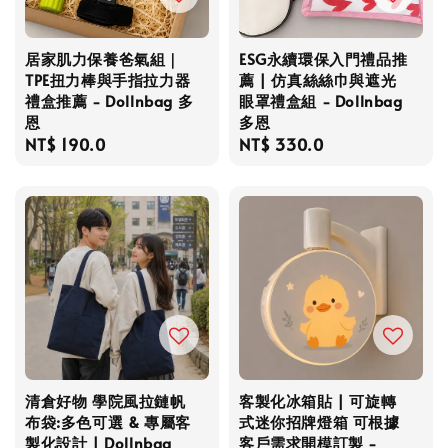
居家肌力保養爸氣組｜
ESG永續環保入門禮品推
TPE扭力棒與手指拉力器
薦 | 仿真絲絲巾與遮光
禮盒推薦 - Dollnbag 多
眼罩禮盒組 - Dollnbag
恩
多恩
Regular
NT$ 190.0
Regular
NT$ 330.0
price
price
清倉好物 學院風拉鏈帆
客製化冰箱貼 | 可旋轉
布袋:多色可選 & 專屬客
式迷你招牌燈箱 可根據
製化設計 | Dollnbag
客戶需求開模訂製 -