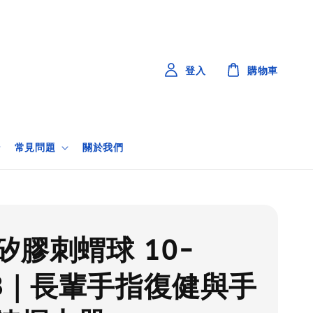
登入
購物車
常見問題
關於我們
矽膠刺蝟球 10-
LB｜長輩手指復健與手