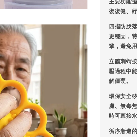
主要功能
復復健、
四指防脫
更穩固，
輩，避免
立體刺蝟
壓過程中
解僵硬。
環保安全
膚、無毒
時可直接
循序漸進