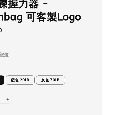
鍊握力器 -
lnbag 可客製Logo
0
評價
藍色 20LB
灰色 30LB