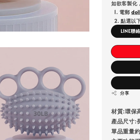
如欲客製化
1. 電郵
do
2. 點選以下
LINE聯
分享
材質:
環保高
產品尺寸:
單品重量