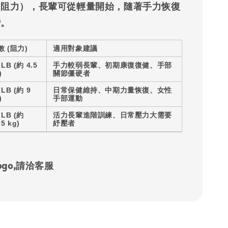
（阻力），長輩可從輕量開始，隨著手力恢復
階。
數 (阻力)
適用對象建議
 LB
(約 4.5
手力較弱長輩、初期康復復健、手部
)
關節僵硬者
 LB
(約 9
日常保健維持、中期力量恢復、女性
)
手部運動
 LB
(約
活力長輩進階訓練、日常壓力大需要
.5 kg)
紓壓者
ogo,請洽客服