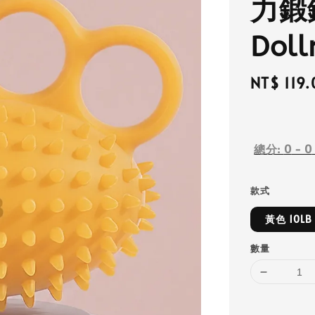
力鍛
Dol
Regular
NT$ 119.
price
總分:
0
-
0
款式
黃色 10LB
數量