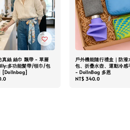
真絲 絲巾 飄帶 - 單層
戶外機能隨行禮盒｜防潑
illy:多功能髮帶/領巾/包
包、折疊水壺、運動冷感
[Dollnbag]
- DollnBag 多恩
r
0.0
Regular
NT$ 340.0
price