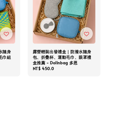
水隨身
露營輕裝出發禮盒｜防潑水隨身
毛巾組
包、折疊杯、運動毛巾、眼罩禮
盒推薦 - Dollnbag 多恩
Regular
NT$ 450.0
price