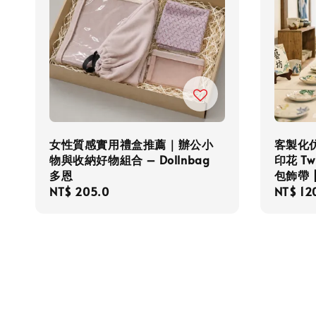
女性質感實用禮盒推薦｜辦公小
客製化仿
物與收納好物組合 – Dollnbag
印花 Tw
多恩
包飾帶 | 
Regular
NT$ 205.0
Regula
NT$ 12
price
price