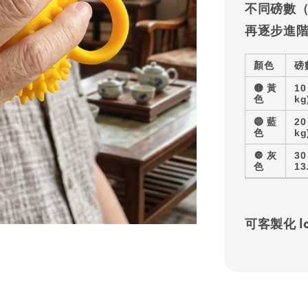
不同磅數
再逐步進
顏色
磅
🟡
黃
10
色
kg
🔵
藍
20
色
kg
🔘
灰
30
色
13
可客製化 l