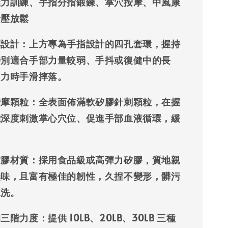
握力訓練、手指分指鍛鍊、掌穴按摩、中風康
紓壓放鬆
落設計
：上方專為手指設計的四孔套環，握持
特別適合手部力量較弱、手抖或復健中的長
用力時手滑摔落。
按摩顆粒
：全表面佈滿軟矽膠針刺顆粒，在握
能深度刺激掌心穴位、促進手部血液循環，緩
矽膠材質
：採用食品級或高彈力矽膠，質地親
無味，且富有極佳的韌性，久捏不變形，髒污
水洗。
的三階力度
：提供 10LB、20LB、30LB 三種