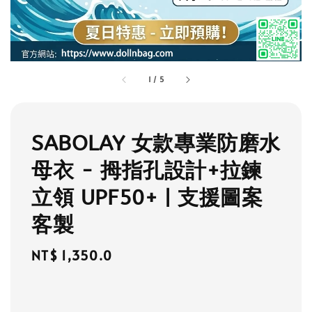
1
/
5
SABOLAY 女款專業防磨水
母衣 - 拇指孔設計+拉鍊
立領 UPF50+ | 支援圖案
客製
Regular
NT$ 1,350.0
price