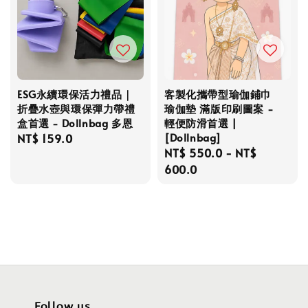
ESG永續環保活力禮品｜
客製化攜帶型瑜伽鋪巾
折疊水壺與環保彈力帶禮
瑜伽墊 滿版印刷圖案 -
盒首選 - Dollnbag 多恩
輕便防滑首選 |
[Dollnbag]
Regular
NT$ 159.0
Regular
NT$ 550.0
-
NT$
price
price
600.0
Follow us