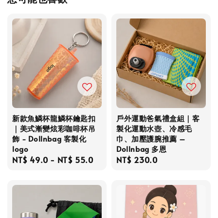
新款魚鱗杯龍鱗杯鑰匙扣
戶外運動爸氣禮盒組｜客
｜美式漸變炫彩咖啡杯吊
製化運動水壺、冷感毛
飾 - Dollnbag 客製化
巾、加壓護腕推薦 –
logo
Dollnbag 多恩
Regular
NT$ 49.0
-
NT$ 55.0
Regular
NT$ 230.0
price
price