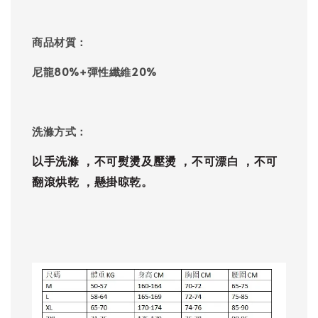
商品材質：
尼龍80%+彈性纖維20%
洗滌方式：
以手洗滌 ，
不可熨燙及壓燙 ，
不可漂白 ，
不可
翻滾烘乾 ，
懸掛晾乾。