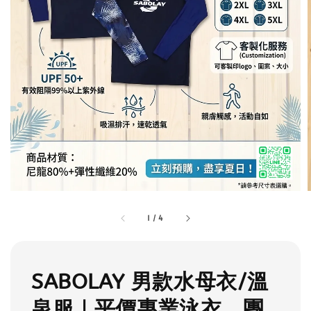
1
/
4
SABOLAY 男款水母衣/溫
泉服｜平價專業泳衣，團