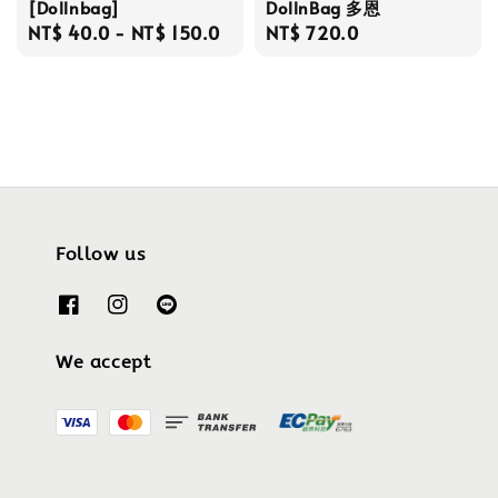
[Dollnbag]
DollnBag 多恩
Regular
NT$ 40.0
-
NT$ 150.0
Regular
NT$ 720.0
price
price
Follow us
We accept