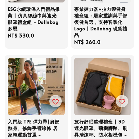
ESG永續環保入門禮品推
專業握力器+拉力帶健身
薦 | 仿真絲絲巾與遮光
禮盒組：居家重訓與手部
眼罩禮盒組 - Dollnbag
復健首選，支持客製化
多恩
Logo | Dollnbag 現貨禮
品
Regular
NT$ 330.0
Regular
NT$ 260.0
price
price
入門級 TPE 彈力帶|肩部
旅行舒眠整理禮盒 | 3D
熱身、修飾手臂線條 居
遮光眼罩、飛機腳踏、刷
家輕運動首選 -
具清潔杯、防水相機包 -