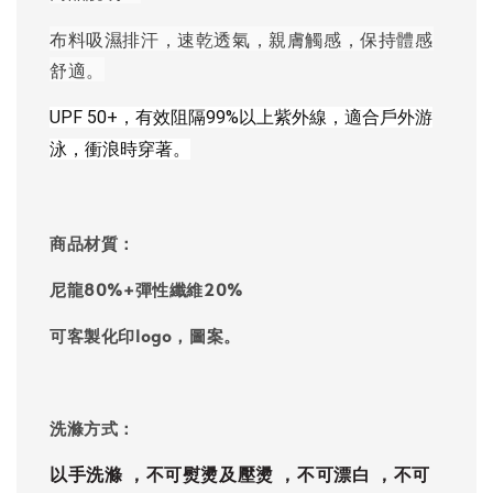
布料吸濕排汗，速乾透氣，親膚觸感，保持體感
舒適。
UPF 50+，有效阻隔99%以上紫外線，適合戶外游
泳，衝浪時穿著。
商品材質：
尼龍80%+彈性纖維20%
可客製化印logo，圖案。
洗滌方式：
以手洗滌 ，不可熨燙及壓燙 ，不可漂白 ，不可