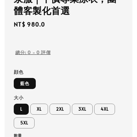
體客製化首選
Regular
NT$ 980.0
price
總分:
0
-
0
評價
顔色
藍色
大小
L
XL
2XL
3XL
4XL
5XL
數量