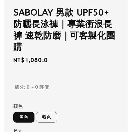
SABOLAY 男款 UPF50+
防曬長泳褲｜專業衝浪長
褲 速乾防磨｜可客製化團
購
Regular
NT$ 1,080.0
price
總分:
0
-
0
評價
顔色
黑色
藍色
尺寸