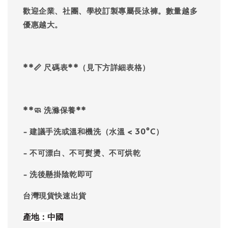
歡迎企業、社團、學校訂製專屬長泳褲。數量越多
優惠越大。
**📏 尺碼表**（見下方詳細表格）
**🧼 洗滌保養**
- 建議手洗或溫和機洗（水溫 < 30°C）
- 不可漂白、不可熨燙、不可烘乾
- 洗後懸掛陰乾即可
台灣現貨快速出貨
產地：中國