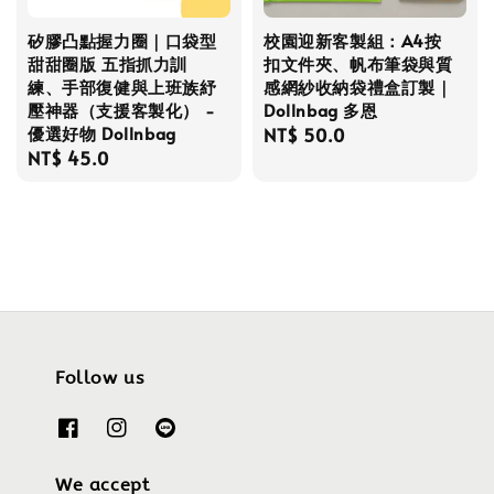
矽膠凸點握力圈｜口袋型
校園迎新客製組：A4按
甜甜圈版 五指抓力訓
扣文件夾、帆布筆袋與質
練、手部復健與上班族紓
感網紗收納袋禮盒訂製｜
壓神器（支援客製化） -
Dollnbag 多恩
優選好物 Dollnbag
Regular
NT$ 50.0
Regular
NT$ 45.0
price
price
Follow us
We accept