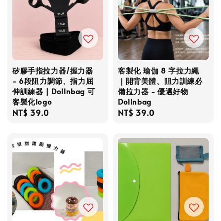
矽膠手指拉力器/握力器
客製化 瑜伽 8 字拉力繩
- 6段阻力調節、指力屈
｜開背美體、阻力訓練必
伸訓練器 | Dollnbag 可
備拉力器 - 優選好物
客製化logo
Dollnbag
Regular
NT$ 39.0
Regular
NT$ 39.0
price
price