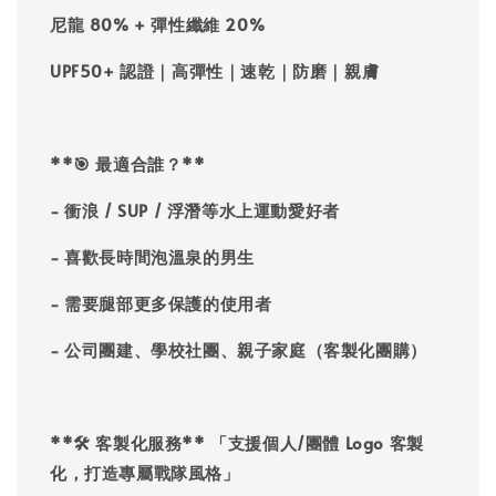
尼龍 80% + 彈性纖維 20%
UPF50+ 認證｜高彈性｜速乾｜防磨｜親膚
**🎯 最適合誰？**
- 衝浪 / SUP / 浮潛等水上運動愛好者
- 喜歡長時間泡溫泉的男生
- 需要腿部更多保護的使用者
- 公司團建、學校社團、親子家庭（客製化團購）
**🛠 客製化服務** 「
支援個人/團體 Logo 客製
化，打造專屬戰隊風格
」