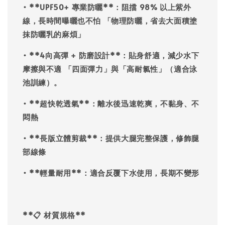
• **UPF50+ 專業防曬**：阻擋 98% 以上紫外
線，長時間曝曬也不怕 「物理防曬，省去大面積塗
抹防曬乳的麻煩」
• **4向高彈 + 防磨設計**：貼身舒適，減少水下
摩擦與不適 「
四面彈力
」與「
高耐氯性
」（適合泳
池訓練）。
• **超快乾透氣**：離水後迅速乾爽，不黏身、不
悶熱
• **長版立體剪裁**：提供大腿完整保護，修飾腿
部線條
• **輕量耐用**：適合反覆下水使用，長期不變形
**📋 材質規格**