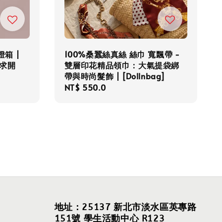
箱 |
100%桑蠶絲真絲 絲巾 寬飄帶 -
求開
雙層印花精品領巾：大氣提袋綁
帶與時尚髮飾 | [Dollnbag]
Regular
NT$ 550.0
price
地址：25137 新北市淡水區英專路
151號 學生活動中心 R123