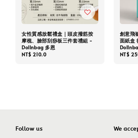
女性質感放鬆禮盒｜頭皮撥筋按
創意飛
摩梳、臉部刮痧板三件套禮組 -
面紙盒
Dollnbag 多恩
Dollnb
Regular
NT$ 210.0
Regula
NT$ 25
price
price
Follow us
We acce