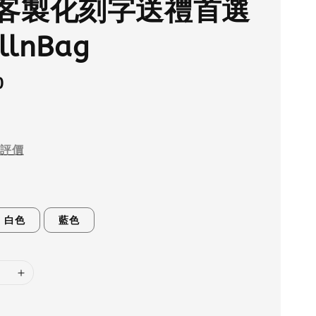
客製化刻字送禮首選
llnBag
0
評價
白色
藍色