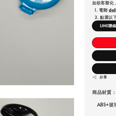
如欲客製化
1. 電郵
do
2. 點選以下
LINE聯
分享
商品材質
ABS+玻