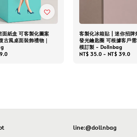
裙面紙盒 可客製化圖案
客製化冰箱貼 | 迷你招牌燈
 復古風桌面裝飾禮物｜
發光鑰匙圈 可根據客戶需
ag
模訂製 - Dollnbag
r
9.0
Regular
NT$ 35.0
-
NT$ 39.0
price
pt
line:@dollnbag