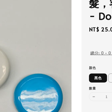
髮，
- Do
Regular
NT$ 25.
price
總分:
0
-
0
顏色
黑色
數量