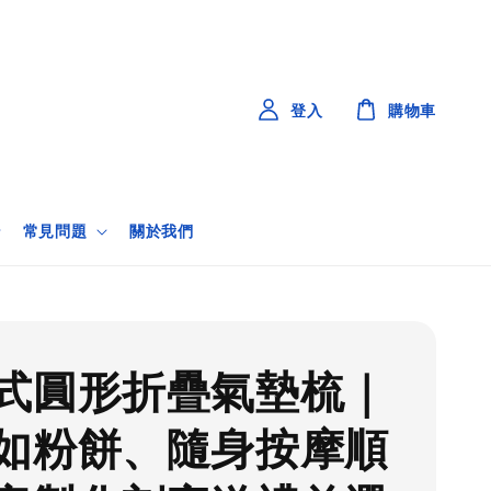
登入
購物車
常見問題
關於我們
式圓形折疊氣墊梳｜
如粉餅、隨身按摩順