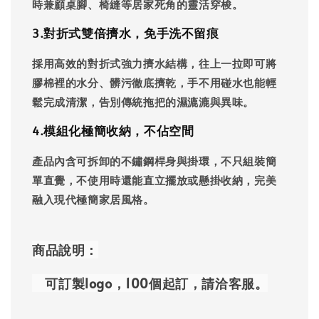
時兼顧桌腳、椅縫等居家死角的靈活穿梭。
3️.對折式雙倍擠水，免手洗不留痕
採用高效的對折式強力擠水結構，往上一拉即可將
膠棉裡的水分、髒污徹底擠乾，手不用碰水也能輕
鬆完成清潔，告別傳統拖把的濕漉漉與異味。
4️.模組化極簡收納，不佔空間
產品內含可拆卸的不鏽鋼桿身與掛環，不只組裝簡
單直覺，不使用時還能直立擺放或懸掛收納，完美
融入現代極簡家居風格。
商品說明：
可訂製logo，100個起訂
，
請洽客服。