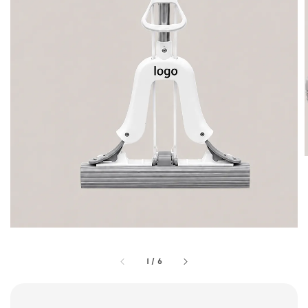
1
/
6