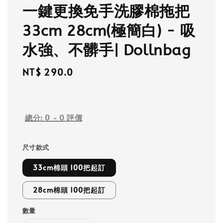
一鍵更換免手洗膠棉拖把
33cm 28cm(極簡白) - 吸
水強、不髒手| Dollnbag
Regular
NT$ 290.0
price
總分:
0
-
0
評價
尺寸款式
33cm棉頭 100把起訂
28cm棉頭 100把起訂
數量