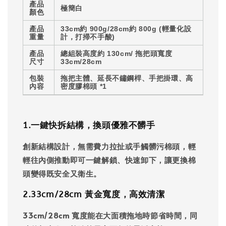
產品
極簡白
顏色
產品
33cm約 900g/
28cm約 800g
(輕量化設
重量
計，打掃不手酸)
產品
總組裝高度約
130cm
/ 拖把頭寬度
尺寸
33cm/28cm
包裝
拖把主體、延長不鏽鋼桿、手把掛環、高
內容
密度膠棉頭 *1
1️.一鍵快拆結構，換頭優雅不髒手
創新結構設計，無需費力拉扯或手觸髒污棉頭，輕
輕往內側推動即可一鍵解鎖、快速卸下，讓更換棉
頭變得既安全又衛生。
2️.33cm/28cm 黃金寬度，高效清潔
33cm/28cm 寬度能在大面積拖地時節省時間，同