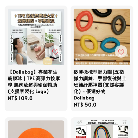
【Dollnbag】專業花生
矽膠橄欖型握力圈|五指
筋膜球｜TPE 高彈力按摩
抓力訓練、手部復健與上
球 肌肉放鬆與瑜伽輔助
班族紓壓神器(支援客製
(支援客製化 Logo)
化) - 優選好物
Dollnbag
Regular
NT$ 109.0
Regular
NT$ 50.0
price
price