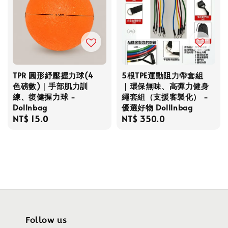
TPR 圓形紓壓握力球(4
5根TPE運動阻力帶套組
色磅數)｜手部肌力訓
｜環保無味、高彈力健身
練、復健握力球 -
繩套組（支援客製化） -
Dollnbag
優選好物 Dolllnbag
Regular
NT$ 15.0
Regular
NT$ 350.0
price
price
Follow us