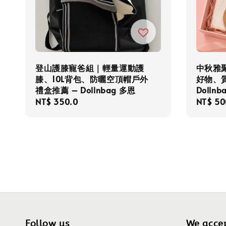
登山護膝寵爸組｜輕量運動護
中秋雅
膝、10L背包、防曬空頂帽戶外
好物、質
禮盒推薦 – Dollnbag 多恩
Dolln
Regular
NT$ 350.0
Regula
NT$ 50
price
price
Follow us
We acce