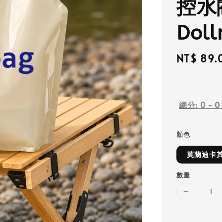
控水
Doll
Regular
NT$ 89.
price
總分:
0
-
0
顏色
莫蘭迪卡
數量