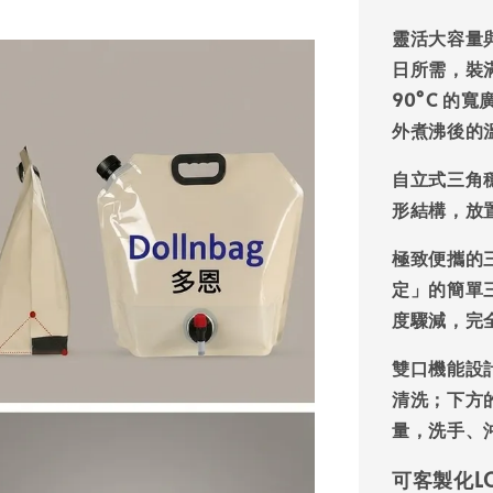
靈活大容量
日所需，裝滿
90°C 
外煮沸後的
自立式三角
形結構，放
極致便攜的
定」的簡單
度驟減，完
雙口機能設
清洗；下方
量，洗手、
可客製化L