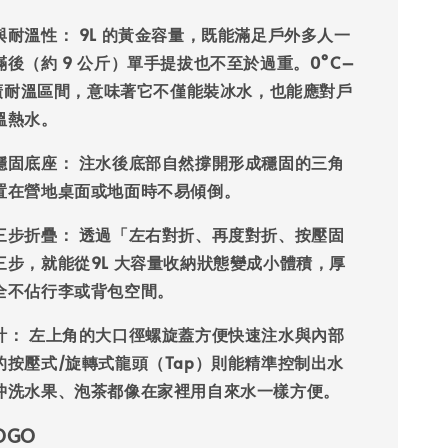
與耐溫性：
9L 的黃金容量，既能滿足戶外多人一
後（約 9 公斤）單手提拔也不至於過重。0°C–
的寬廣耐溫區間，意味著它不僅能裝冰水，也能應對戶
溫熱水。
穩固底座：
注水後底部自然撐開形成穩固的三角
置在營地桌面或地面時不易傾倒。
三步折疊：
透過「左右對折、再度對折、按壓固
三步，就能從9L 大容量收納狀態變成小體積，厚
全不佔行李或背包空間。
計：
左上角的大口徑螺旋蓋方便快速注水與內部
的按壓式/旋轉式龍頭（Tap）則能精準控制出水
沖洗水果、泡茶都像在家裡用自來水一樣方便。
OGO