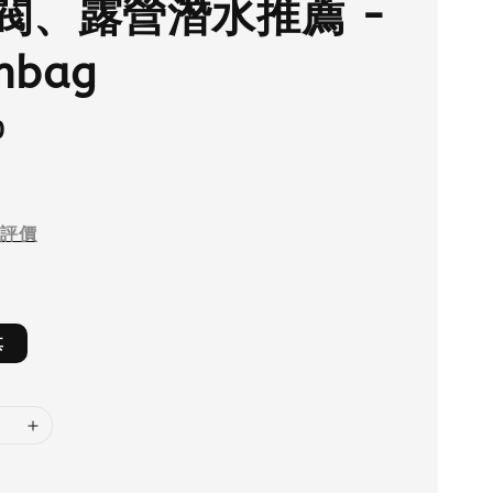
閥、露營潛水推薦 -
nbag
0
評價
其