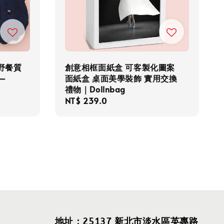
野餐質
創意相框面紙盒 可客製化圖案
–
面紙盒 桌面美學裝飾 實用交換
禮物｜Dollnbag
Regular
NT$ 239.0
price
地址：25137 新北市淡水區英專路