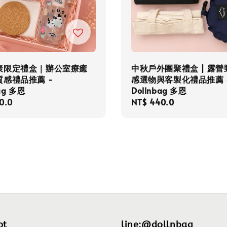
聚限定禮盒｜辦公室療癒
中秋戶外團聚禮盒 | 露營
感禮品推薦 -
感選物與客製化禮品推薦 
bag 多恩
Dollnbag 多恩
r
0.0
Regular
NT$ 440.0
price
pt
line:@dollnbag