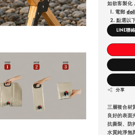
如欲客製化
1. 電郵
do
2. 點選以下
LINE聯
分享
三層複合材質（
良好的表面
抗撕裂、防
水質純淨無