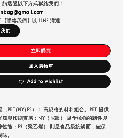
，請透過以下方式聯絡我們：
llnbag@gmail.com
【聯絡我們】以 LINE 溝通
絡我們
立即購買
加入購物車
Add to wishlist
PET/NY/PE）：
高規格的材料組合。
PET
提供
光澤與印刷質感；
NY（尼龍）
賦予極強的韌性與
摔性能；
PE（聚乙烯）
則是食品級接觸面，確保
異味。