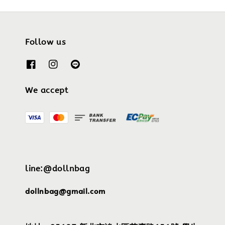
Follow us
We accept
line:@dollnbag
dollnbag@gmail.com