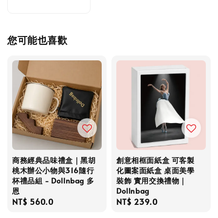
您可能也喜歡
商務經典品味禮盒｜黑胡
創意相框面紙盒 可客製
桃木辦公小物與316隨行
化圖案面紙盒 桌面美學
杯禮品組 - Dollnbag 多
裝飾 實用交換禮物｜
恩
Dollnbag
Regular
NT$ 560.0
Regular
NT$ 239.0
price
price