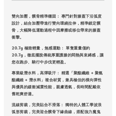
雙向加壓，髕骨精準穩固：
專門針對膝蓋下沿弧度
設計，結合加壓帶進行雙向環繞拉伸，精準鎖定髕
骨，大幅降低運動過程中因摩擦或移位帶來的膝蓋
衝擊。
20.7g 極致輕量，無感運動：
單隻重量僅約
20.7g，徹底擺脫傳統厚重護膝的悶熱與束縛感，讓
您在跑步、騎行中步伐更輕盈。
專業級潛水料，高彈吸汗：
精選「
+
聚酯纖維
聚氨
+ 潛水料」複合材質，兼具極佳的橫向彈性
酯纖維
與優異的緩衝減震性能，親膚透氣，長時間配戴依
舊乾爽舒適。
流線剪裁，完美貼合不滑落：
獨特的人體工學波浪
弧形剪裁，完美迎合髕骨下緣曲線，搭配強力魔鬼