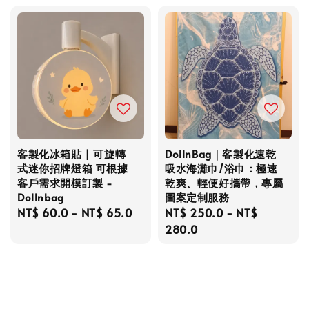
客製化冰箱貼 | 可旋轉
DollnBag｜客製化速乾
式迷你招牌燈箱 可根據
吸水海灘巾/浴巾：極速
客戶需求開模訂製 -
乾爽、輕便好攜帶，專屬
Dollnbag
圖案定制服務
Regular
NT$ 60.0
-
NT$ 65.0
Regular
NT$ 250.0
-
NT$
price
price
280.0