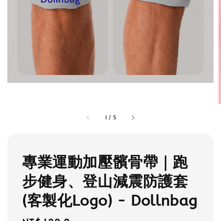
1
/
5
專業運動加壓髕骨帶｜跑
步健身、登山減震防護套
(客製化Logo) - Dollnbag