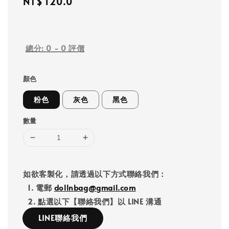
Regular
NT$ 120.0
price
總分:
0
-
0
評價
顏色
粉色
灰色
黑色
數量
如欲客製化，請透過以下方式聯絡我們：
1. 電郵
dollnbag@gmail.com
2. 點選以下【聯絡我們】以 LINE 溝通
LINE聯絡我們