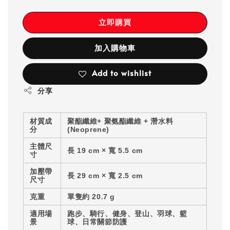
立即購買
加入購物車
Add to wishlist
分享
材質成
聚酯纖維+ 聚氨酯纖維 + 潛水料
分
(Neoprene)
主體尺
長 19 cm × 寬 5.5 cm
寸
加壓帶
長 29 cm × 寬 2.5 cm
尺寸
克重
單隻約 20.7 g
適用場
跑步、騎行、健身、登山、羽球、籃
景
球、日常關節防護