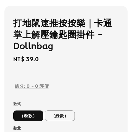
打地鼠速推按按樂｜卡通
掌上解壓鑰匙圈掛件 -
Dollnbag
Regular
NT$ 39.0
price
總分:
0
-
0
評價
款式
（粉款）
（綠款）
數量