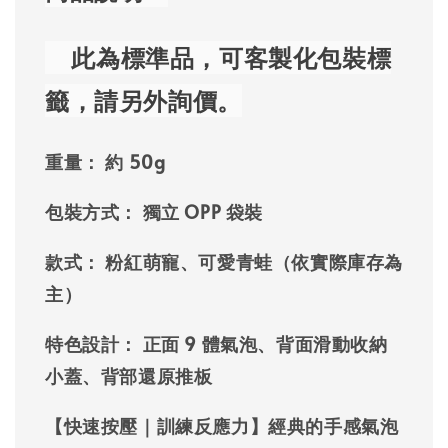
此為標準品
，可
客製化包裝標
籤
，
請另外詢價
。
重量：
約 50g
包裝方式：
獨立 OPP 袋裝
款式：
粉紅萌寵、可愛青蛙（依實際庫存為
主）
特色設計：
正面 9 體氣泡、背面滑動收納
小蓋、背部還原推板
【快速按壓｜訓練反應力】
經典的手感氣泡