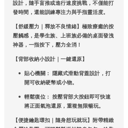
設計，隨手盲推或進行速度挑戰，不僅能打
發時間，還能訓練專注力與手指靈活度。
【舒緩壓力｜釋放不良情緒】
極致療癒的按
壓觸感，是學生族、上班族必備的桌面發洩
神器，一指按下，壓力全消！
【背部收納小設計｜一鍵還原】
貼心機關：
隱藏式滑動背蓋設計，打
開可收納硬幣或小物。
輕鬆復位：
按壓背部大按鈕即可快速
將正面氣泡還原，重複無限暢玩。
【便捷鑰匙環扣｜隨身想玩就玩】
附帶精緻