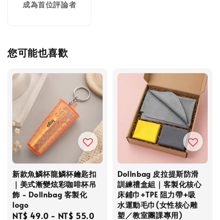
成為首位評論者
您可能也喜歡
新款魚鱗杯龍鱗杯鑰匙扣
Dollnbag 皮拉提斯防滑
｜美式漸變炫彩咖啡杯吊
訓練禮盒組｜客製化核心
飾 - Dollnbag 客製化
床鋪巾+TPE 阻力帶+吸
logo
水運動毛巾(女性核心雕
塑／教室團課專用)
Regular
NT$ 49.0
-
NT$ 55.0