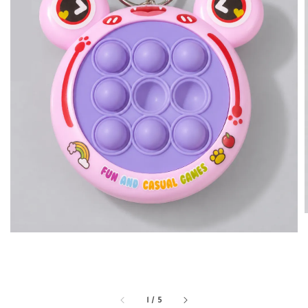
1
/
5