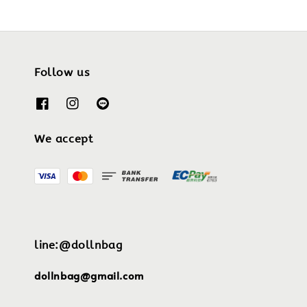
Follow us
We accept
line:@dollnbag
dollnbag@gmail.com