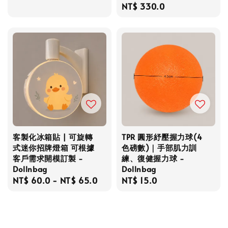
Regular
NT$ 330.0
price
price
客製化冰箱貼 | 可旋轉
TPR 圓形紓壓握力球(4
式迷你招牌燈箱 可根據
色磅數)｜手部肌力訓
客戶需求開模訂製 -
練、復健握力球 -
Dollnbag
Dollnbag
Regular
NT$ 60.0
-
NT$ 65.0
Regular
NT$ 15.0
price
price