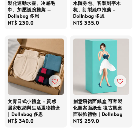
製化運動水壺、冷感毛
水隨身包、客製刻字木
巾、加壓護腕推薦 –
梳、訂製絲巾推薦 -
Dollnbag 多恩
Dollnbag 多恩
Regular
NT$ 230.0
Regular
NT$ 335.0
price
price
文青日式小禮盒 - 質感
創意飛裙面紙盒 可客製
居家收納與生活選物禮盒
化圖案面紙盒 復古風桌
| Dollnbag 多恩
面裝飾禮物｜Dollnbag
Regular
NT$ 340.0
Regular
NT$ 259.0
price
price