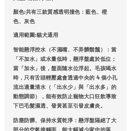
顏色:
共有三款質感透明撞色：
藍色
、
橙
色
、
灰色
適用範圍:
貓犬通用
智能懸浮控水（不濕嘴、不弄髒鬍鬚）：
當
「不加水」或水量低時，懸浮盤處於低位；
當「加水」後，盤面隨水位浮起。毛孩喝水
時，只有舌頭輕壓處會透過中央的 4 個小孔
流出適量清水（「出水少」與「出水多」的
動態調節），能有效防止寵物大口狂飲導致
下巴毛髮濕透、發黃甚至引發皮膚炎。
防塵防髒、保持水質乾淨：
懸浮盤隔絕了大
部分的空氣接觸面，能大幅減少家中的落