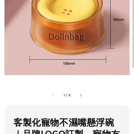
1
/
6
客製化寵物不濕嘴懸浮碗