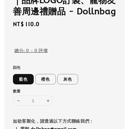
｜品牌LOGO訂製、寵物友
善周邊禮贈品 - Dollnbag
Regular
NT$ 110.0
price
總分:
0
-
0
評價
顔色
藍色
橙色
灰色
數量
如欲客製化，請透過以下方式聯絡我們：
1. 電郵
dollnbag@gmail.com