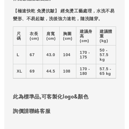
【極速快乾 免燙抗皺】
經免燙工藝處理，水洗不易
變形、不易起皺，洗後強力速乾，隨洗隨穿。
建議身
建議體
尺
衣長
肩寬
胸圍
高
重
碼
(cm)
(cm)
(cm)
(cm)
(kg)
50 -
170 -
L
67
43.0
104
57.5
175
kg
170 -
57.5 -
XL
69
44.5
108
180
65 kg
此為標準品,可客製化logo&顏色
詢價請聯絡客服