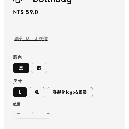
Regular
NT$ 89.0
price
總分:
0
-
0
評價
顏色
黑
藍
尺寸
L
XL
客製化logo&圖案
數量