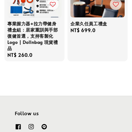
專業握力器+拉力帶健身
企業久任員工禮盒
禮盒組：居家重訓與手部
Regular
NT$ 699.0
復健首選，支持客製化
price
Logo | Dollnbag 現貨禮
品
Regular
NT$ 260.0
price
Follow us