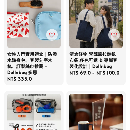
女性入門實用禮盒｜防潑
清倉好物 學院風拉鏈帆
水隨身包、客製刻字木
布袋:多色可選 & 專屬客
梳、訂製絲巾推薦 -
製化設計 | Dollnbag
Dollnbag 多恩
Regular
NT$ 69.0
-
NT$ 100.0
Regular
NT$ 335.0
price
price