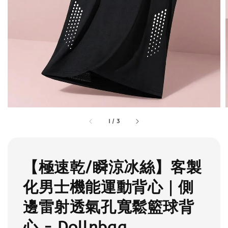
1
/
3
【極速乾/瞬涼冰絲】客製
化男士機能運動背心｜側
邊雷射透氣孔寬鬆籃球背
心 - Dollnbag