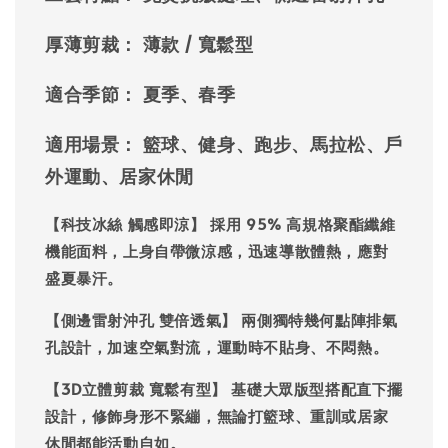
厚薄剪裁：
薄款 / 寬鬆型
適合季節：
夏季、春季
適用場景：
籃球、健身、跑步、馬拉松、戶
外運動、居家休閒
【科技冰絲 觸感即涼】
採用 95% 高規格聚酯纖維
機能面料，上身自帶微涼感，迅速導散體熱，應對
盛夏暴汗。
【側邊雷射沖孔 雙倍透氣】
兩側獨特幾何點陣排氣
孔設計，加速空氣對流，運動時不貼身、不悶熱。
【3D立體剪裁 寬鬆有型】
基礎大眾版型搭配直下擺
設計，修飾身形不緊繃，無論打籃球、重訓或居家
休閒都能活動自如。