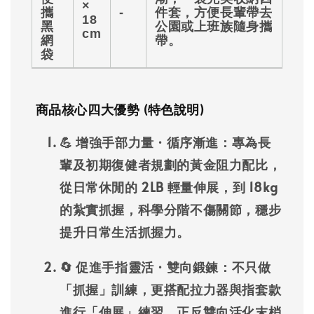
×
攜
-
件套，方便長輩帶去
18
黑
公園或上班族隨身攜
cm
網
帶。
袋
商品核心四大優勢 (特色說明)
💪 增強手部力量 · 循序漸進：
專為長
輩及初期復健者規劃的黃金阻力配比，
從日常休閒的 2LB 輕量伸展，到 18kg
的紮實抓握，科學分階不傷關節，穩步
提升日常生活抓握力。
🔄 促進手指靈活 · 雙向鍛鍊：
不只做
「抓握」訓練，更搭配拉力器與指套款
進行「伸展」練習，正反雙向活化末梢