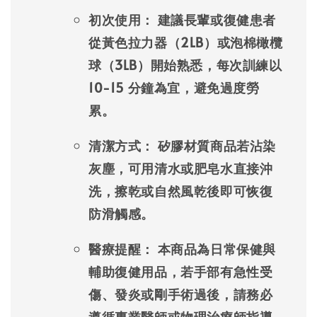
初次使用：
建議長輩或復健患者
從黃色拉力器（2LB）或泡棉橄欖
球（3LB）開始熟悉，每次訓練以
10-15 分鐘為宜，避免過度勞
累。
清潔方式：
矽膠材質商品若沾染
灰塵，可用清水或肥皂水直接沖
洗，擦乾或自然風乾後即可恢復
防滑觸感。
醫療提醒：
本商品為日常保健與
輔助復健用品，若手部有急性受
傷、發炎或剛手術過後，請務必
遵循專業醫師或物理治療師指導