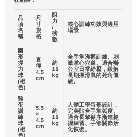
阻
品
尺
力
項
寸
核心訓練功效與適用
/
名
規
場景
磅
稱
格
數
圓
形
全手掌滿握訓練、刺
直
握
約
激掌心穴道。適合辦
徑
力
18
公室日常紓壓，緩解
4.5
球
kg
長期握滑鼠的死角僵
cm
(橙
硬。
色)
雞
蛋
人體工學蛋形設計，
5.5
訓
約
完美貼合手掌弧度。
×
練
18
適合長輩循序漸進抓
4.5
球
kg
握練習、手部關節活
cm
(橙
化恢復。
色)