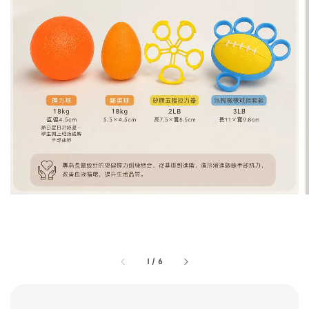
1
/
6