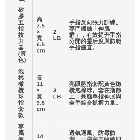
矽
膠
高
五
手指反向張力訓練。
7.5
指
專門鍛鍊「伸肌
×
2
拉
群」，有效提升手指
寬
LB
力
分開的靈活度與防範
6.5
器
手指僵直。
cm
(黃
色)
泡
棉
長
橄
11
亮眼藍指套配黃色橄
欖
×
3
欖泡棉球。套在指節
球
寬
LB
上，兼顧單指伸展與
指
9.8
全手綜合抓握力量。
套
cm
款
專
屬
透氣通風、防霉防
14
便
潮，一袋完美收納四