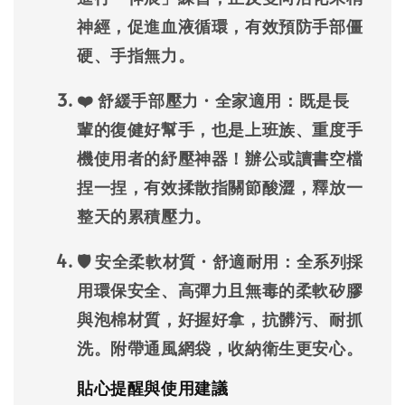
神經，促進血液循環，有效預防手部僵
硬、手指無力。
❤️ 舒緩手部壓力 · 全家適用：
既是長
輩的復健好幫手，也是上班族、重度手
機使用者的紓壓神器！辦公或讀書空檔
捏一捏，有效揉散指關節酸澀，釋放一
整天的累積壓力。
🛡️ 安全柔軟材質 · 舒適耐用：
全系列採
用環保安全、高彈力且無毒的柔軟矽膠
與泡棉材質，好握好拿，抗髒污、耐抓
洗。附帶通風網袋，收納衛生更安心。
貼心提醒與使用建議