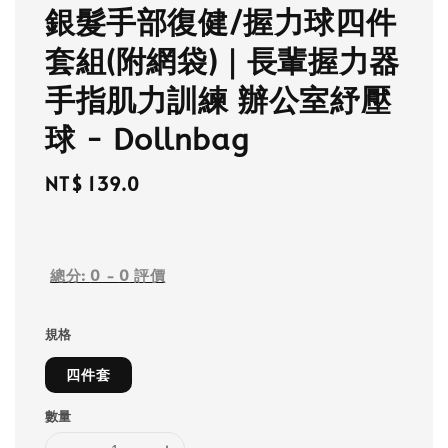
銀髮手部復健/握力球四件
套組(附網袋)｜長輩握力器
手指肌力訓練 辦公室紓壓
球 - Dollnbag
Regular
NT$ 139.0
price
總分:
0
-
0
評價
規格
四件套
數量