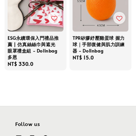
ESG永續環保入門禮品推
TPR矽膠紓壓雞蛋球 握力
薦 | 仿真絲絲巾與遮光
球｜手部復健與肌力訓練
眼罩禮盒組 - Dollnbag
器 - Dollnbag
多恩
Regular
NT$ 15.0
Regular
NT$ 330.0
price
price
Follow us