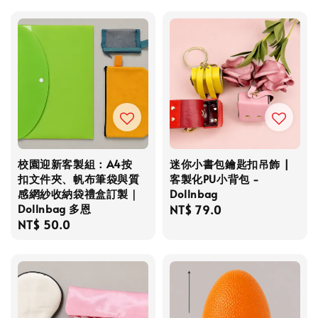
校園迎新客製組：A4按
迷你小書包鑰匙扣吊飾 |
扣文件夾、帆布筆袋與質
客製化PU小背包 -
感網紗收納袋禮盒訂製｜
Dollnbag
Dollnbag 多恩
Regular
NT$ 79.0
Regular
NT$ 50.0
price
price