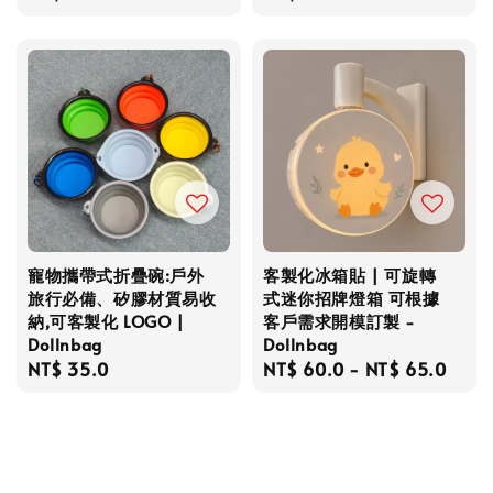
price
price
寵物攜帶式折疊碗:戶外
客製化冰箱貼 | 可旋轉
旅行必備、矽膠材質易收
式迷你招牌燈箱 可根據
納,可客製化 LOGO |
客戶需求開模訂製 -
Dollnbag
Dollnbag
Regular
NT$ 35.0
Regular
NT$ 60.0
-
NT$ 65.0
price
price