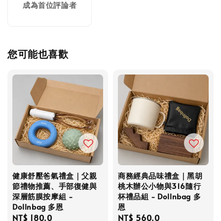
成為首位評論者
您可能也喜歡
健康舒壓爸氣禮盒｜父親
商務經典品味禮盒｜黑胡
節禮物推薦、手部復健與
桃木辦公小物與316隨行
深層筋膜按摩組 -
杯禮品組 - Dollnbag 多
Dollnbag 多恩
恩
Regular
NT$ 180.0
Regular
NT$ 560.0