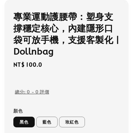
專業運動護腰帶：塑身支
撐穩定核心，內建隱形口
袋可放手機，支援客製化 |
Dollnbag
Regular
NT$ 100.0
price
總分:
0
-
0
評價
顏色
黑色
藍色
玫紅色