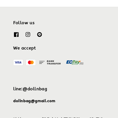
Follow us
We accept
line:@dollnbag
dollnbag@gmail.com