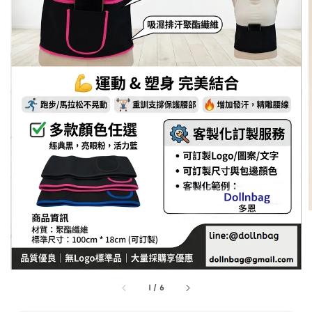
1
/
6