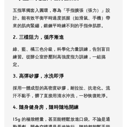
五指單獨套入圓環，專為「手指擴張（張力）」設
計。能有效平衡平時過度抓握（如滑鼠、手機）帶
來的肌肉緊繃，鍛鍊平時練不到的手指伸肌群。
2. 三檔阻力，循序漸進
綠、藍、橘三色分級，科學化力量訓練，告別盲目
練習。從辦公室舒壓到高強度指力訓練，一組搞
定。
3. 高彈矽膠，水洗即淨
採用一體成型的高密度矽膠，耐拉扯、抗老化。流
汗不黏手，髒了直接用清水沖洗，一秒恢復乾淨。
4. 隨身健身房，隨時隨地開練
15g 的極致輕量，甚至能輕鬆放進口袋。不論是通
勤看劇、開會空檔還是長途旅行，隨時都能幫手指