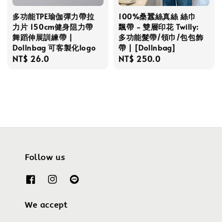
多功能TPE瑜伽彈力帶拉
100%桑蠶絲真絲 絲巾
力片 150cm健身阻力帶
飄帶 - 雙層印花 Twilly:
舞蹈伸展訓練帶 |
多功能髮帶/領巾/包包飾
Dollnbag 可客製化logo
帶 | [Dollnbag]
Regular
NT$ 26.0
Regular
NT$ 250.0
price
price
Follow us
We accept