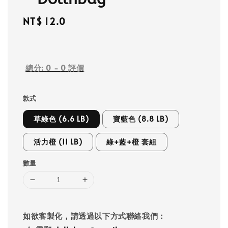
Regular
NT$ 12.0
price
總分:
0
-
0
評價
款式
草綠色 (6.6 LB)
寶藍色 (8.8 LB)
活力橙 (11 LB)
綠+藍+橙 套組
數量
如欲客製化，請透過以下方式聯絡我們：