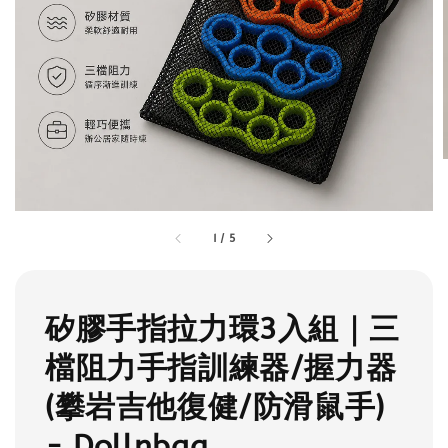
1
/
5
矽膠手指拉力環3入組｜三
檔阻力手指訓練器/握力器
(攀岩吉他復健/防滑鼠手)
- Dollnbag