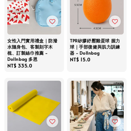
女性入門實用禮盒｜防潑
TPR矽膠紓壓雞蛋球 握力
水隨身包、客製刻字木
球｜手部復健與肌力訓練
梳、訂製絲巾推薦 -
器 - Dollnbag
Dollnbag 多恩
Regular
NT$ 15.0
Regular
NT$ 335.0
price
price