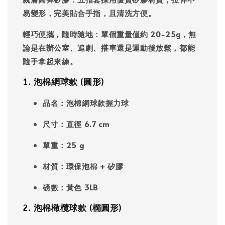
易變形，完美貼合手指，且清洗方便。
輕巧便攜，隨時隨地
：單個重量僅約 20-25g，無
論是在辦公室、追劇、搭車還是運動後放鬆，都能
隨手拿起來練。
1. 泡棉網球款 (圓形)
品名
：泡棉網球款握力球
尺寸
：直徑 6.7 cm
單重
：25 g
材質
：環保泡棉 + 矽膠
磅數
：黃色 3LB
2. 泡棉橄欖球款 (橢圓形)