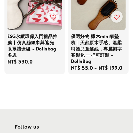
ESG永續環保入門禮品推
優選好物 櫸木mini氣墊
薦 | 仿真絲絲巾與遮光
梳｜天然原木手感、溫柔
眼罩禮盒組 - Dollnbag
呵護兒童髮絲，專屬刻字
多恩
客製化 一把可訂製 -
DollnBag
Regular
NT$ 330.0
Regular
NT$ 55.0
-
NT$ 199.0
price
price
Follow us