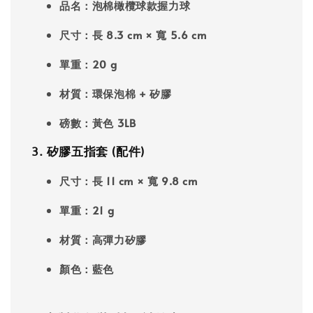
品名
：泡棉橄欖球款握力球
尺寸
：長 8.3 cm × 寬 5.6 cm
單重
：20 g
材質
：環保泡棉 + 矽膠
磅數
：黃色 3LB
3. 矽膠五指套 (配件)
尺寸
：長 11 cm × 寬 9.8 cm
單重
：21 g
材質
：高彈力矽膠
顏色
：藍色