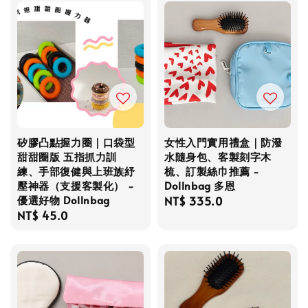
矽膠凸點握力圈｜口袋型
女性入門實用禮盒｜防潑
甜甜圈版 五指抓力訓
水隨身包、客製刻字木
練、手部復健與上班族紓
梳、訂製絲巾推薦 -
壓神器（支援客製化） -
Dollnbag 多恩
優選好物 Dollnbag
Regular
NT$ 335.0
Regular
NT$ 45.0
price
price