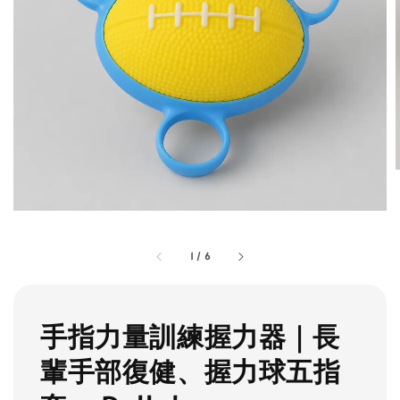
1
/
6
手指力量訓練握力器｜長
輩手部復健、握力球五指