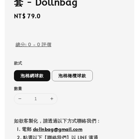
套 - Dollnbag
Regular
NT$ 79.0
price
總分:
0
-
0
評價
款式
泡棉網球款
泡棉橄欖球款
數量
如欲客製化，請透過以下方式聯絡我們：
1. 電郵
dollnbag@gmail.com
2. 點選以下【聯絡我們】以 LINE 溝通