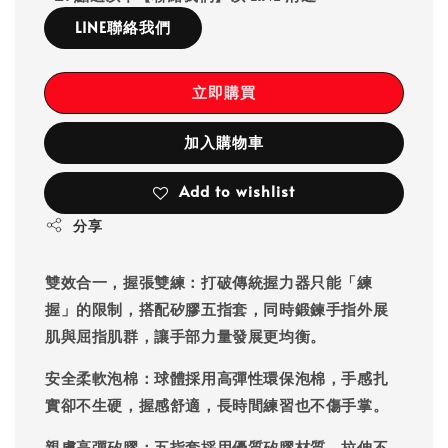
LINE聯絡我們
立即購買
加入購物車
Add to wishlist
分享
雙效合一，握張雙練
：打破傳統握力器只能「練
握」的限制，搭配矽膠五指套，同時鍛鍊
手指外展
肌
與
屈指肌群
，讓手部力量發展更均衡。
安全柔軟泡棉
：球體採用高彈性環保泡棉，手感扎
實卻不生硬，握感舒適，長時間練習也不傷手掌。
親膚高彈矽膠
：五指套採用優質矽膠材質，拉伸不