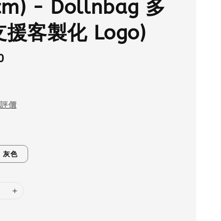
cm) - Dollnbag 多
支援客製化 Logo)
0
評價
灰色