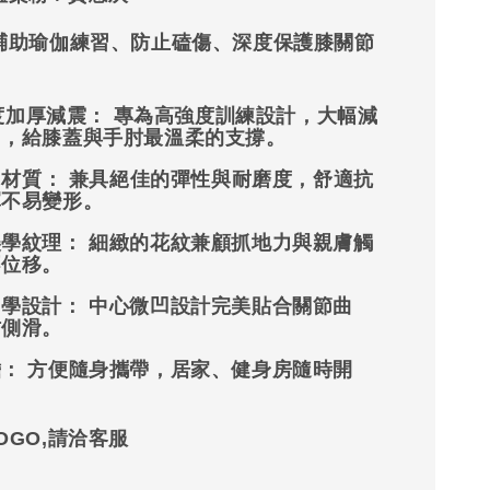
輔助瑜伽練習、防止磕傷、深度保護膝關節
深度加厚減震：
專為高強度訓練設計，大幅減
力，給膝蓋與手肘最溫柔的支撐。
 材質：
兼具絕佳的彈性與耐磨度，舒適抗
彈不易變形。
美學紋理：
細緻的花紋兼顧抓地力與親膚觸
不位移。
力學設計：
中心微凹設計完美貼合關節曲
防側滑。
擔：
方便隨身攜帶，居家、健身房隨時開
OGO,請洽客服