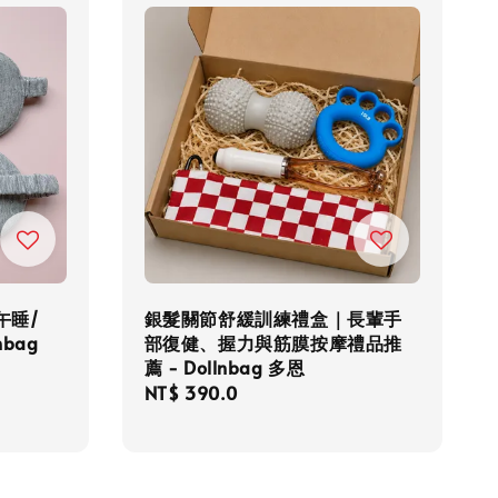
午睡/
銀髮關節舒緩訓練禮盒｜長輩手
bag
部復健、握力與筋膜按摩禮品推
薦 - Dollnbag 多恩
Regular
NT$ 390.0
price