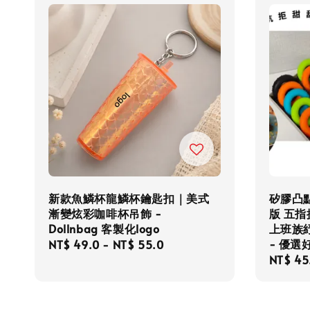
新款魚鱗杯龍鱗杯鑰匙扣｜美式
矽膠凸
漸變炫彩咖啡杯吊飾 -
版 五
Dollnbag 客製化logo
上班族
- 優選好
Regular
NT$ 49.0
-
NT$ 55.0
Regula
NT$ 45
price
price