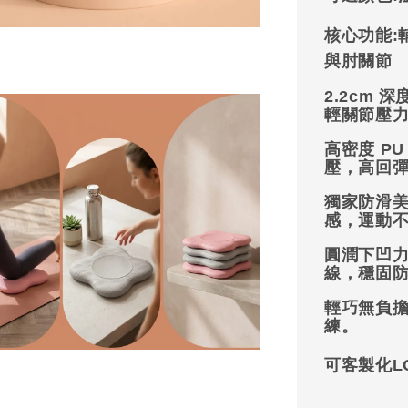
核心功能:
與肘關節
2.2cm 
輕關節壓
高密度 PU
壓，高回
獨家防滑
感，運動
圓潤下凹
線，穩固
輕巧無負
練。
可客製化L