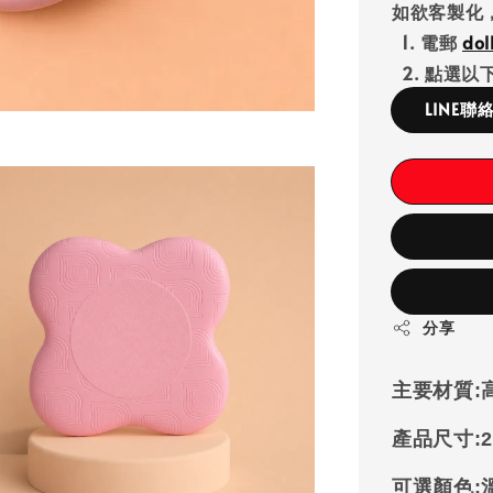
如欲客製化
1. 電郵
do
2. 點選以下
LINE聯
分享
主要材質:
產品尺寸:
2
可選顏色: