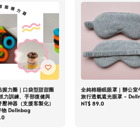
點握力圈｜口袋型甜甜圈
全純棉睡眠眼罩｜辦公室
指抓力訓練、手部復健與
旅行透氣遮光眼罩 - Dolln
紓壓神器（支援客製化）
Regular
NT$ 89.0
物 Dollnbag
price
r
.0