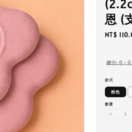
(2.2
恩 (
Regular
NT$ 110.
price
總分:
0
-
0
款式
粉色
數量