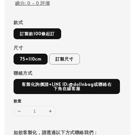
總分:
0
-
0
評價
款式
訂製款100條起訂
尺寸
75×110cm
訂製尺寸
聯絡方式
客製化詢價請+LINE ID:@dollnbag或聯絡右
下角在線客服
數量
如欲客製化，請透過以下方式聯絡我們：