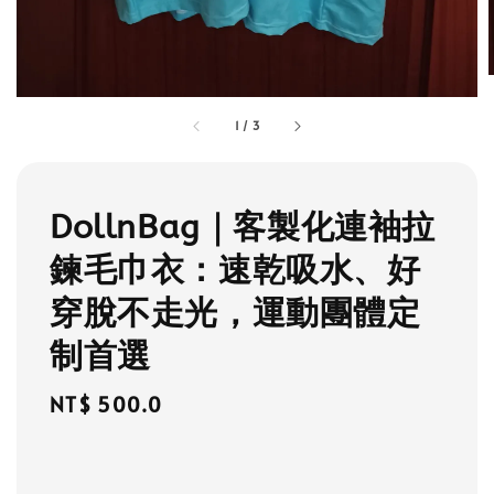
1
/
3
DollnBag｜客製化連袖拉
鍊毛巾衣：速乾吸水、好
穿脫不走光，運動團體定
制首選
Regular
NT$ 500.0
price