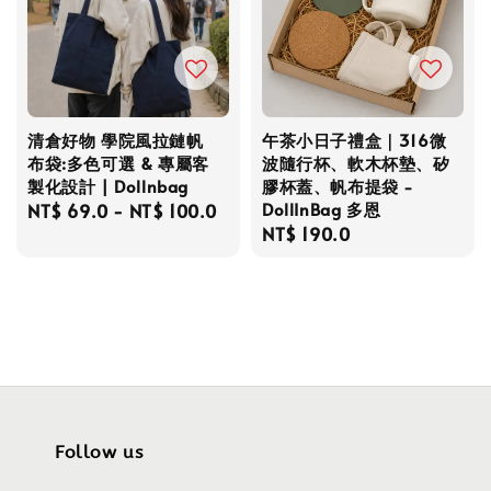
清倉好物 學院風拉鏈帆
午茶小日子禮盒｜316微
布袋:多色可選 & 專屬客
波隨行杯、軟木杯墊、矽
製化設計 | Dollnbag
膠杯蓋、帆布提袋 -
DollInBag 多恩
Regular
NT$ 69.0
-
NT$ 100.0
Regular
NT$ 190.0
price
price
Follow us