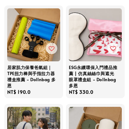
居家肌力保養爸氣組｜
ESG永續環保入門禮品推
TPE扭力棒與手指拉力器
薦 | 仿真絲絲巾與遮光
禮盒推薦 - Dollnbag 多
眼罩禮盒組 - Dollnbag
恩
多恩
Regular
NT$ 190.0
Regular
NT$ 330.0
price
price