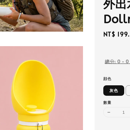
外出
Doll
Regular
NT$ 199
price
總分:
0
-
0
顔色
灰色
數量