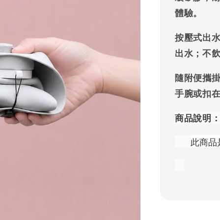
體驗。
按壓式出
出水；不
隨附便攜
手腕或扣
商品說明
此商品