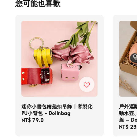
您可能也喜歡
迷你小書包鑰匙扣吊飾 | 客製化
戶外運
PU小背包 - Dollnbag
動水壺
薦 – D
Regular
NT$ 79.0
Regula
NT$ 23
price
price