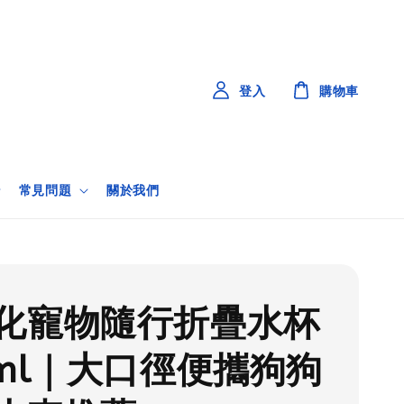
登入
購物車
常見問題
關於我們
化寵物隨行折疊水杯
0ml｜大口徑便攜狗狗