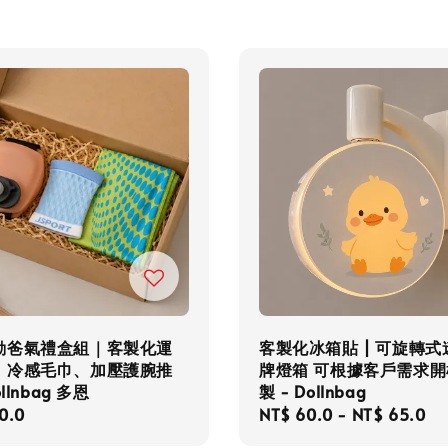
動爸氣禮盒組｜客製化運
客製化冰箱貼 | 可旋轉式
、冷感毛巾、加壓護腕推
牌燈箱 可根據客戶需求開
ollnbag 多恩
製 - Dollnbag
r
0.0
Regular
NT$ 60.0
-
NT$ 65.0
price