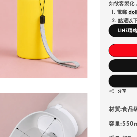
如欲客製化
1. 電郵
do
2. 點選以下
LINE聯
分享
材質:
食品級矽
容量:
550