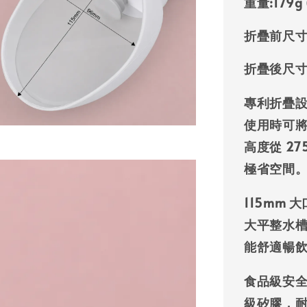
重量:
179
折疊前尺寸
折疊後尺寸
專利折疊
使用時可
高度從 2
極省空間
115mm 
大平整水
能舒適暢
食品級安
級矽膠
，