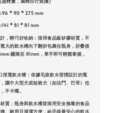
g (超輕量，減輕出行負擔)
:
96 * 90 * 275 mm
:
141 * 81 * 81 mm
設計，輕巧好收納
：採用食品級矽膠材質，不
將寬大的飲水槽向下翻折包裹住瓶身，折疊後
75mm 驟降至 81mm，單手即可輕鬆掌握，
。
大口徑寬飲水槽
：依據毛孩飲水習慣設計的寬
槽，讓中大型犬或短吻犬（如法鬥、巴哥）也
飲，不卡嘴。
全材質
：瓶身與飲水槽皆採用安全無毒的
食品
耐摔、耐用且清潔方便，給毛孩最安心的飲水