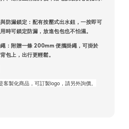
水與防漏鎖定
：配有按壓式出水鈕，一按即可
飲用時可鎖定防漏，放進包包也不怕濕。
掛繩
：附贈一條 200mm 便攜掛繩，可掛於
在背包上，出行更輕鬆。
：
是客製化商品，可訂製logo，請另外詢價。