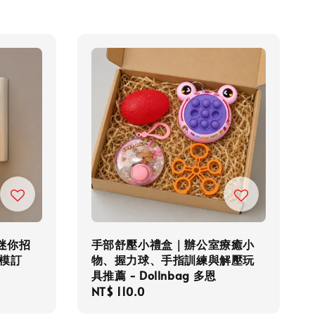
迷你招
手部舒壓小禮盒｜辦公室療癒小
模訂
物、握力球、手指訓練與解壓玩
具推薦 - Dollnbag 多恩
Regular
NT$ 110.0
price