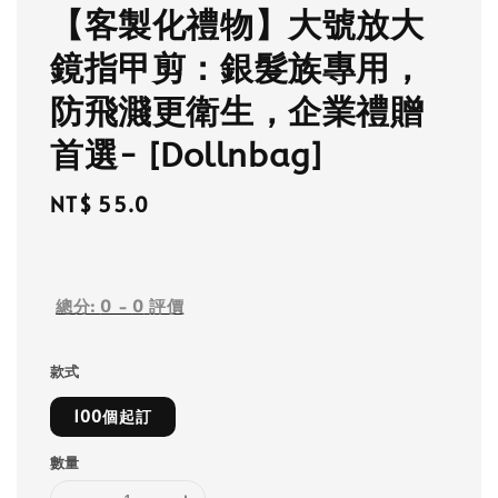
【客製化禮物】大號放大
鏡指甲剪：銀髮族專用，
防飛濺更衛生，企業禮贈
首選- [Dollnbag]
Regular
NT$ 55.0
price
總分:
0
-
0
評價
款式
100個起訂
數量