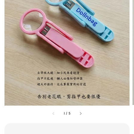
1
/
5