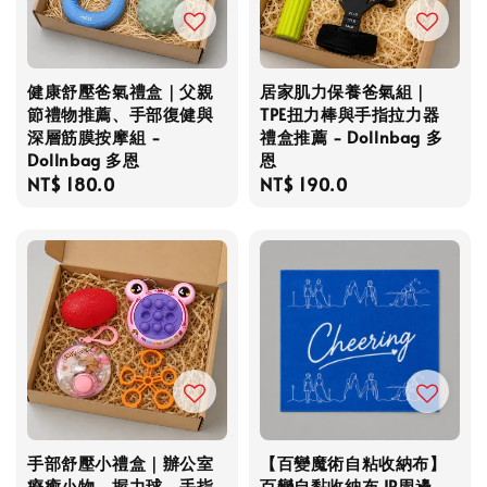
健康舒壓爸氣禮盒｜父親
居家肌力保養爸氣組｜
節禮物推薦、手部復健與
TPE扭力棒與手指拉力器
深層筋膜按摩組 -
禮盒推薦 - Dollnbag 多
Dollnbag 多恩
恩
Regular
NT$ 180.0
Regular
NT$ 190.0
price
price
手部舒壓小禮盒｜辦公室
【百變魔術自粘收納布】
療癒小物、握力球、手指
百變自黏收納布 IP周邊