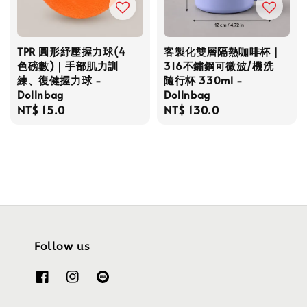
TPR 圓形紓壓握力球(4
客製化雙層隔熱咖啡杯｜
色磅數)｜手部肌力訓
316不鏽鋼可微波/機洗
練、復健握力球 -
隨行杯 330ml -
Dollnbag
Dollnbag
Regular
NT$ 15.0
Regular
NT$ 130.0
price
price
Follow us