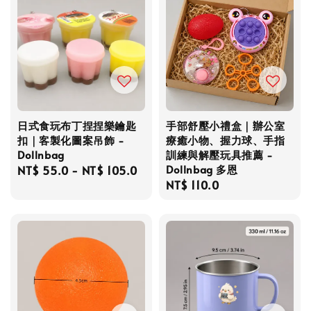
日式食玩布丁捏捏樂鑰匙
手部舒壓小禮盒｜辦公室
扣｜客製化圖案吊飾 -
療癒小物、握力球、手指
Dollnbag
訓練與解壓玩具推薦 -
Dollnbag 多恩
Regular
NT$ 55.0
-
NT$ 105.0
Regular
NT$ 110.0
price
price