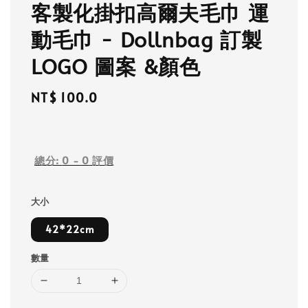
客製化掛扣高爾夫毛巾 運
動毛巾 - Dollnbag 訂製
LOGO 圖案 &顏色
Regular
NT$ 100.0
price
總分:
0
-
0
評價
大小
42*22cm
數量