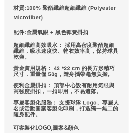
材質:
100%
聚酯纖維超細纖維 (Polyester
Microfiber)
配件:
金屬氣眼 + 黑色彈簧掛扣
超細纖維高效吸水：
採用高密度聚酯超細
纖維，吸水速度快、乾衣效率高，保持球具
乾爽。
黃金實用規格：
42 *22 cm
的長方形精巧
尺寸，重量僅 50g，隨身攜帶毫無負擔。
便利金屬掛扣：
頂部中心設有耐用氣眼與
高強度掛扣，一扣即用，不易遺落。
專屬客製化服務：
支援球隊 Logo、專屬人
名或活動圖案客製化印刷，打造獨一無二的
隨身配件。
可客製化LOGO,圖案&顏色