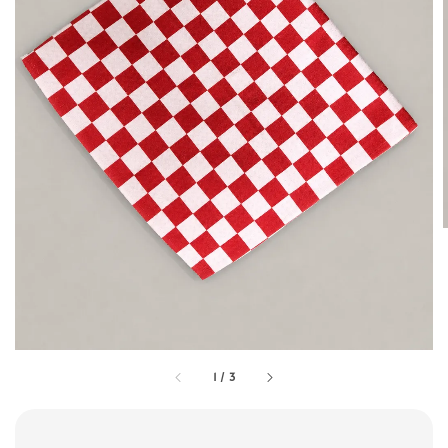
1
/
3