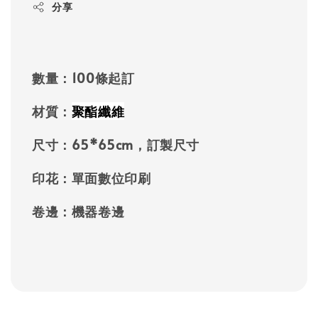
分享
數量：100條起訂
材質：
聚酯纖維
尺寸：65*
65cm，訂製
尺寸
印花：單面數位印刷
卷邊：機器卷邊