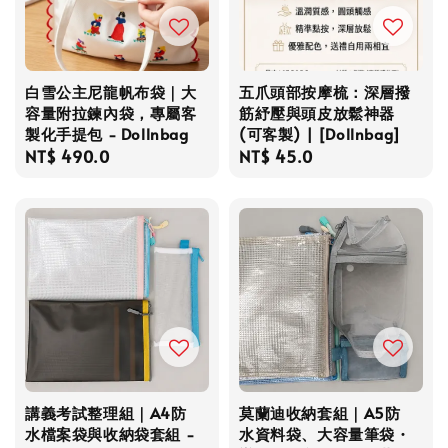
白雪公主尼龍帆布袋｜大
五爪頭部按摩梳：深層撥
容量附拉鍊內袋，專屬客
筋紓壓與頭皮放鬆神器
製化手提包 - Dollnbag
(可客製) | [Dollnbag]
Regular
NT$ 490.0
Regular
NT$ 45.0
price
price
講義考試整理組｜A4防
莫蘭迪收納套組｜A5防
水檔案袋與收納袋套組 -
水資料袋、大容量筆袋・