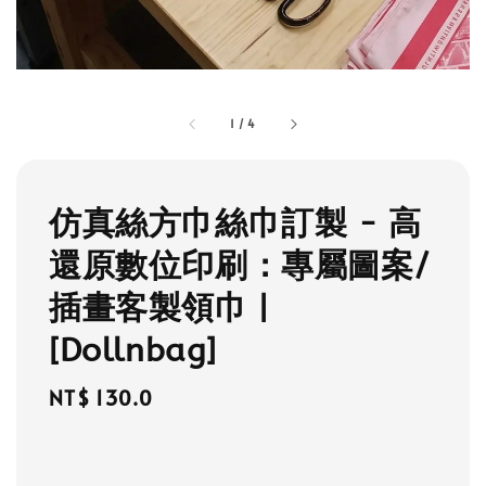
1
/
4
仿真絲方巾絲巾訂製 - 高
還原數位印刷：專屬圖案/
插畫客製領巾 |
[Dollnbag]
Regular
NT$ 130.0
price