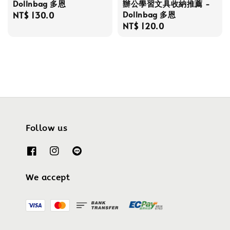
Dollnbag 多恩
辦公學習文具收納推薦 -
Dollnbag 多恩
Regular
NT$ 130.0
Regular
NT$ 120.0
price
price
Follow us
We accept