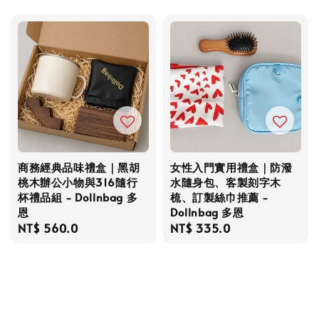
price
商務經典品味禮盒｜黑胡
女性入門實用禮盒｜防潑
桃木辦公小物與316隨行
水隨身包、客製刻字木
杯禮品組 - Dollnbag 多
梳、訂製絲巾推薦 -
恩
Dollnbag 多恩
Regular
NT$ 560.0
Regular
NT$ 335.0
price
price