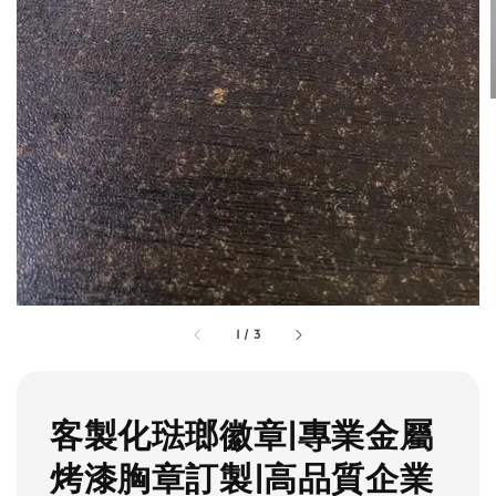
1
/
3
客製化琺瑯徽章|專業金屬
烤漆胸章訂製|高品質企業