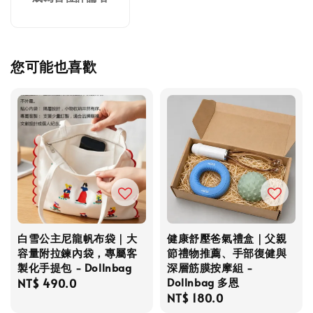
您可能也喜歡
白雪公主尼龍帆布袋｜大
健康舒壓爸氣禮盒｜父親
容量附拉鍊內袋，專屬客
節禮物推薦、手部復健與
製化手提包 - Dollnbag
深層筋膜按摩組 -
Dollnbag 多恩
Regular
NT$ 490.0
Regular
NT$ 180.0
price