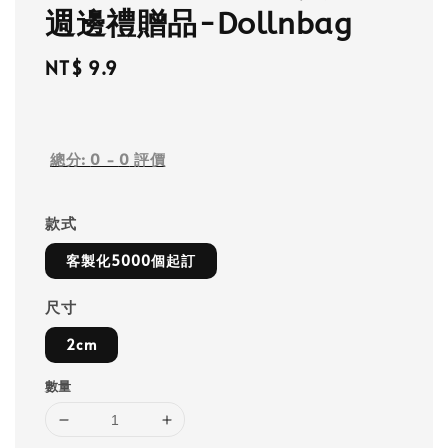
週邊禮贈品-Dollnbag
Regular
NT$ 9.9
price
總分:
0
-
0
評價
款式
客製化5000個起訂
尺寸
2cm
數量