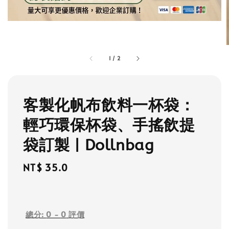
1
/
2
客製化帆布飲料一杯袋：
輕巧環保杯袋、手搖飲提
袋訂製 | Dollnbag
Regular
NT$ 35.0
price
總分:
0
-
0
評價