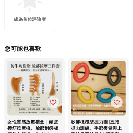
成為首位評論者
您可能也喜歡
女性質感放鬆禮盒｜頭皮
矽膠橄欖型握力圈|五指
撥筋按摩梳、臉部刮痧板
抓力訓練、手部復健與上