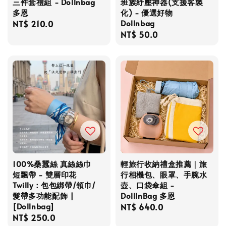
三件套禮組 - Dollnbag
班族紓壓神器(支援客製
多恩
化) - 優選好物
Dollnbag
Regular
NT$ 210.0
Regular
NT$ 50.0
price
price
100%桑蠶絲 真絲絲巾
輕旅行收納禮盒推薦｜旅
短飄帶 - 雙層印花
行相機包、眼罩、手腕水
Twilly：包包綁帶/領巾/
壺、口袋傘組 -
髮帶多功能配飾 |
DollInBag 多恩
[Dollnbag]
Regular
NT$ 640.0
Regular
NT$ 250.0
price