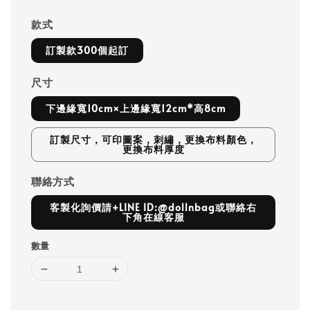
款式
訂製款300個起訂
尺寸
下邊緣寬10cm×上邊緣寬12cm*高8cm
訂製尺寸，可印圖案，刺繡，更換布料顏色，
更換布料厚度
聯絡方式
客製化詢價請+LINE ID:@dollnbag或聯絡右
下角在線客服
數量