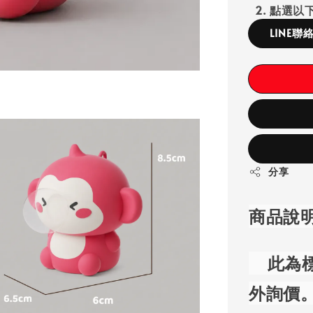
2. 點選以下
LINE聯
分享
商品說
此為標
外詢價