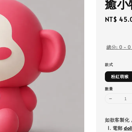
癒小物
Regular
NT$ 45.
price
總分:
0
-
0
款式
粉紅萌猴
數量
如欲客製化
1. 電郵
do