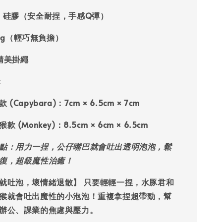
 / 硅膠（安全耐捏，手感Q彈）
5g（輕巧無負擔）
精美掛繩
：
 (Capybara)
：7cm × 6.5cm × 7cm
款 (Monkey)
：8.5cm × 6cm × 6.5cm
點：用力一捏，公仔嘴巴就會吐出透明泡泡，鬆
復，超級魔性治癒！
就吐泡，壞情緒退散】
只要輕輕一捏，
水豚君
和
猴
就會吐出魔性的小泡泡！重複拿捏超帶勁，幫
辦公、課業的焦慮與壓力。