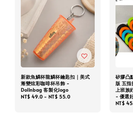
新款魚鱗杯龍鱗杯鑰匙扣｜美式
矽膠凸
漸變炫彩咖啡杯吊飾 -
版 五
Dollnbag 客製化logo
上班族
- 優選好
Regular
NT$ 49.0
-
NT$ 55.0
Regula
NT$ 45
price
price