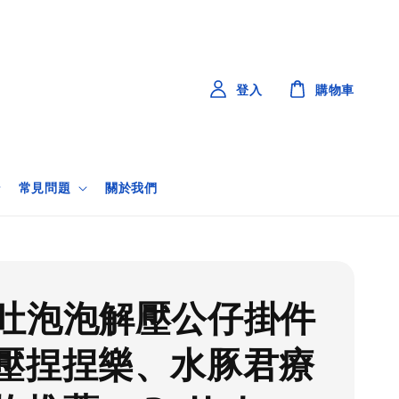
登入
購物車
常見問題
關於我們
吐泡泡解壓公仔掛件
壓捏捏樂、水豚君療