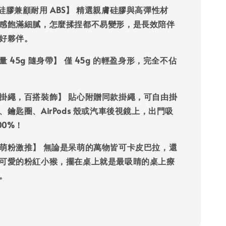
硅膠兼顧耐用 ABS】
精選親膚硅膠與高彈性材
感飽滿細膩，怎麼揉捏都不易變形，是長效陪伴
好夥伴。
量 45g 隨身帶】
僅 45g 的輕盈身形，完全不佔
掛繩，百搭裝飾】
貼心附贈同款掛繩，可自由掛
、鑰匙圈、AirPods 殼或汽車後視鏡上，出門吸
00%！
萌粉激推】
無論是呆萌的萬物皆可卡皮巴拉，還
可愛的粉紅小猴，擺在桌上就是最吸睛的桌上療
。