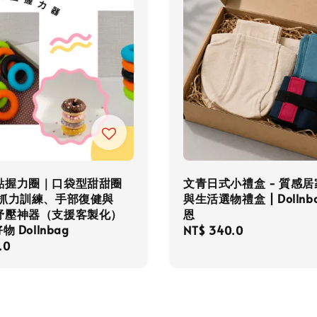
點握力圈｜口袋型甜甜圈
文青日式小禮盒 - 質感
指抓力訓練、手部復健與
與生活選物禮盒 | Dollnb
紓壓神器（支援客製化）
恩
物 Dollnbag
Regular
NT$ 340.0
r
.0
price