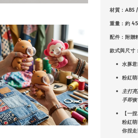
材質
：ABS
重量
：約 4
配件
：附贈
款式與尺寸
水豚君款
粉紅萌猴
主打亮
手即恢
【一捏
粉紅萌
你捏走