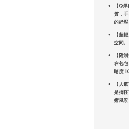
【Q彈
質，手
的紓壓
【超輕
空間。
【附贈
在包包
睛度 1
【人氣
是搞怪
癒風景