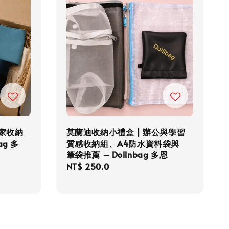
居家收納
莫蘭迪收納小禮盒 | 辦公與學習
ag 多
質感收納組、A4防水資料袋與
筆袋推薦 – Dollnbag 多恩
Regular
NT$ 250.0
price