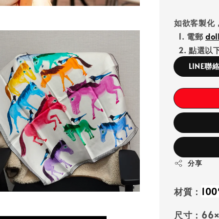
如欲客製化
1. 電郵
do
2. 點選以下
LINE聯
分享
材質：
10
尺寸：66