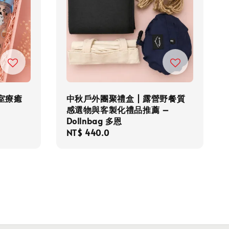
室療癒
中秋戶外團聚禮盒 | 露營野餐質
感選物與客製化禮品推薦 –
Dollnbag 多恩
Regular
NT$ 440.0
price