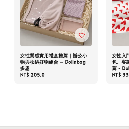
女性質感實用禮盒推薦｜辦公小
女性入
物與收納好物組合 – Dollnbag
包、客
多恩
薦 - Do
Regular
NT$ 205.0
Regula
NT$ 33
price
price