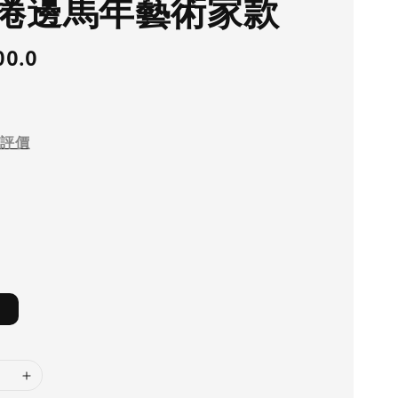
捲邊馬年藝術家款
00.0
評價
m