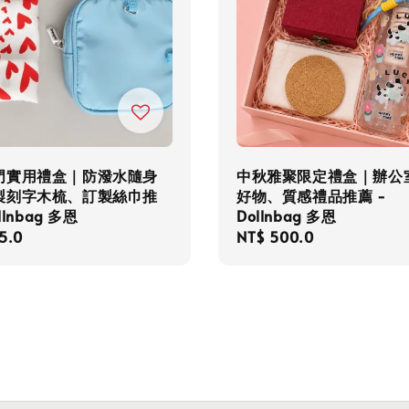
門實用禮盒｜防潑水隨身
中秋雅聚限定禮盒｜辦公
製刻字木梳、訂製絲巾推
好物、質感禮品推薦 -
llnbag 多恩
Dollnbag 多恩
r
5.0
Regular
NT$ 500.0
price