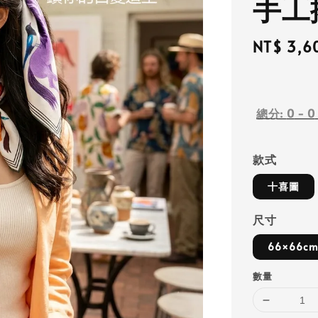
手工
Regular
NT$ 3,6
price
總分:
0
-
0
款式
十喜圖
尺寸
66×66c
數量