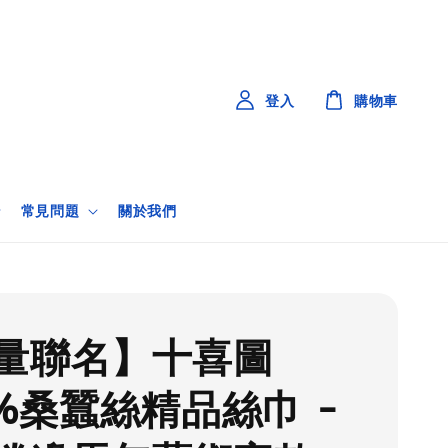
登入
購物車
常見問題
關於我們
量聯名】十喜圖
0%桑蠶絲精品絲巾 -