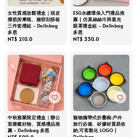
女性質感放鬆禮盒｜頭皮
ESG永續環保入門禮品推
撥筋按摩梳、臉部刮痧板
薦 | 仿真絲絲巾與遮光
三件套禮組 - Dollnbag
眼罩禮盒組 - Dollnbag
多恩
多恩
Regular
NT$ 210.0
Regular
NT$ 330.0
price
price
中秋雅聚限定禮盒｜辦公
寵物攜帶式折疊碗:戶外
室療癒好物、質感禮品推
旅行必備、矽膠材質易收
薦 - Dollnbag 多恩
納,可客製化 LOGO |
Dollnbag
Regular
NT$ 500.0