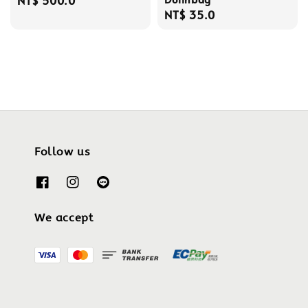
Regular
NT$ 35.0
price
price
Follow us
We accept