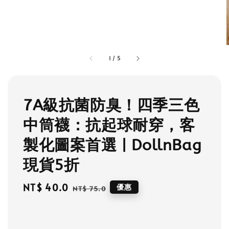
1
/
5
7A級抗菌防臭！四季三色
中筒襪：抗起球耐穿，客
製化圖案首選 | DollnBag
現貨5折
Sale
NT$ 40.0
Regular
優惠
NT$ 75.0
price
price