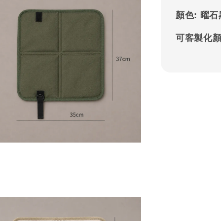
顏
色:
曜石黑
可客製化顏