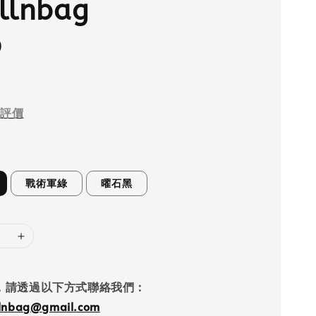
llnbag
0
評價
戰術軍綠
曜石黑
，請透過以下方式聯絡我們：
llnbag@gmail.com