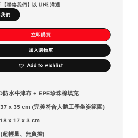
【聯絡我們】以 LINE 溝通
絡我們
立即購買
加入購物車
Add to wishlist
0D防水牛津布 + EPE珍珠棉填充
：
37 x 35 cm
(完美符合人體工學坐姿範圍)
:
18 x 17 x 3 cm
g (超輕量、無負擔)