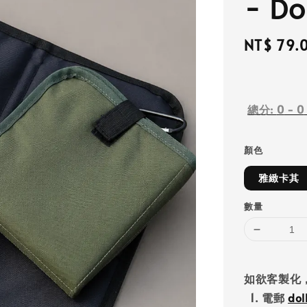
- Do
Regular
NT$ 79.
price
總分:
0
-
0
顏色
雅緻卡其
數量
如欲客製化
1. 電郵
do