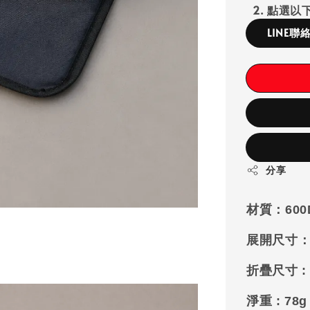
2. 點選以下
LINE聯
分享
材質：
60
展開尺寸
折疊尺寸 
淨重 :
78