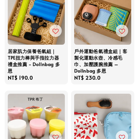
居家肌力保養爸氣組｜
戶外運動爸氣禮盒組｜客
TPE扭力棒與手指拉力器
製化運動水壺、冷感毛
禮盒推薦 - Dollnbag 多
巾、加壓護腕推薦 –
恩
Dollnbag 多恩
Regular
NT$ 190.0
Regular
NT$ 230.0
price
price