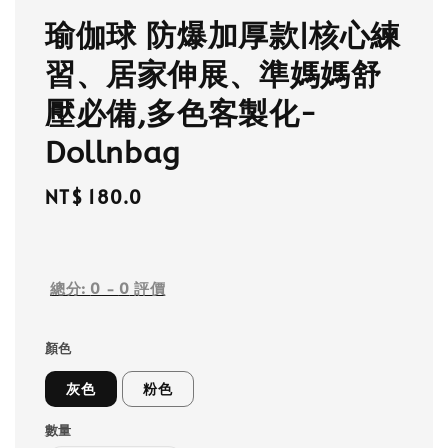
瑜伽球 防爆加厚款|核心練
習、居家伸展、準媽媽舒
壓必備,多色客製化-
Dollnbag
Regular
NT$ 180.0
price
總分:
0
-
0
評價
顏色
灰色
粉色
數量