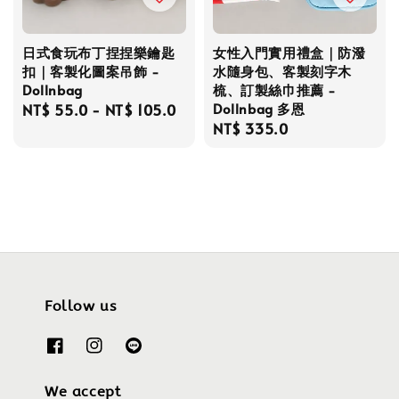
日式食玩布丁捏捏樂鑰匙
女性入門實用禮盒｜防潑
扣｜客製化圖案吊飾 -
水隨身包、客製刻字木
Dollnbag
梳、訂製絲巾推薦 -
Dollnbag 多恩
Regular
NT$ 55.0
-
NT$ 105.0
Regular
NT$ 335.0
price
price
Follow us
We accept