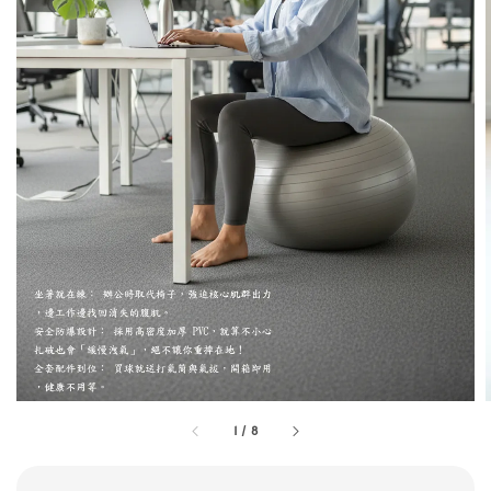
1
/
8