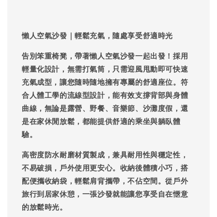
懶人空氣沙發｜輕鬆充氣，隨處享受舒適時光
告別笨重椅凳，帶著懶人空氣沙發一起出發！採用
輕量化設計，無需打氣筒，只需迎風甩動即可快速
充氣成型，讓您隨時隨地擁有專屬的舒適座位。符
合人體工學的流線型設計，能有效支撐背部與身體
曲線，無論是露營、野餐、音樂節、沙灘度假，還
是在家休閒放鬆，都能提供舒適的乘坐與躺臥體
驗。
高密度防水耐磨材質製成，兼具耐用性與穩定性，
不易破損，戶外使用更安心。收納後體積小巧，搭
配便攜收納袋，輕鬆肩背攜帶，不佔空間。從戶外
旅行到居家休憩，一張沙發就能讓您享受自在愜意
的放鬆時光。