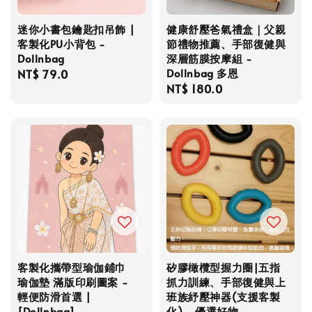
迷你小書包鑰匙扣吊飾 |
健康舒壓爸氣禮盒｜父親
客製化PU小背包 -
節禮物推薦、手部復健與
Dollnbag
深層筋膜按摩組 -
Dollnbag 多恩
Regular
NT$ 79.0
Regular
NT$ 180.0
price
price
客製化攜帶型瑜伽鋪巾
矽膠橄欖型握力圈|五指
瑜伽墊 滿版印刷圖案 -
抓力訓練、手部復健與上
輕便防滑首選 |
班族紓壓神器(支援客製
[Dollnbag]
化) - 優選好物