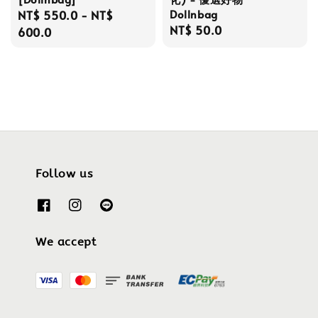
Dollnbag
Regular
NT$ 550.0
-
NT$
Regular
NT$ 50.0
price
600.0
price
Follow us
We accept