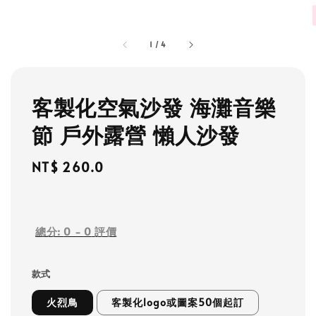
1
/
4
客製化空氣沙發 海灘音樂
節 戶外露營 懶人沙發
Regular
NT$ 260.0
price
總分:
0
-
0
評價
款式
火烈鳥
客製化logo或圖案50個起訂