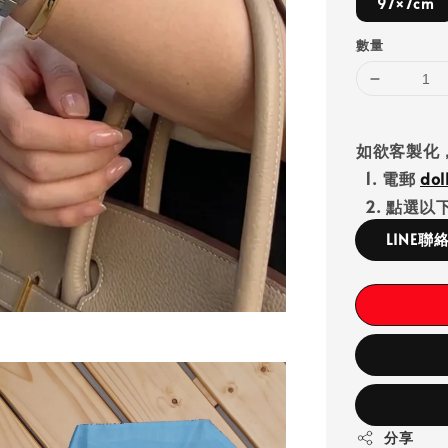
97×7cm
數量
如欲客製化
1. 電郵
do
2. 點選以下
LINE聯
分享