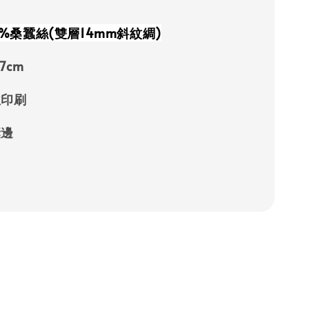
0%桑蠶絲(雙層14mm斜紋綢)
7cm
位印刷
縫邊