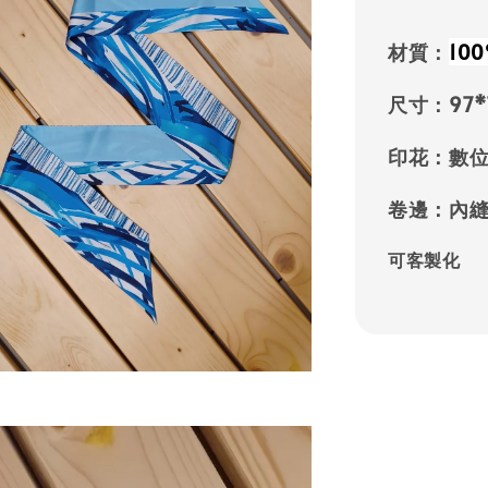
材質：
10
尺寸：97*
印花：數
卷邊：內
可客製化