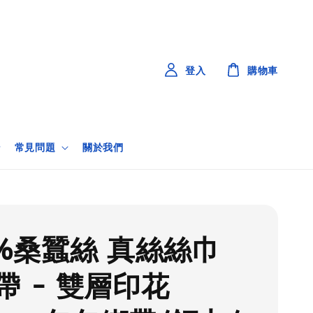
登入
購物車
常見問題
關於我們
0%桑蠶絲 真絲絲巾
帶 - 雙層印花