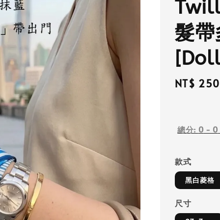
Twi
髮帶
[Dol
Regular
NT$ 250
price
總分:
0
-
0
款式
黑白菱格
尺寸