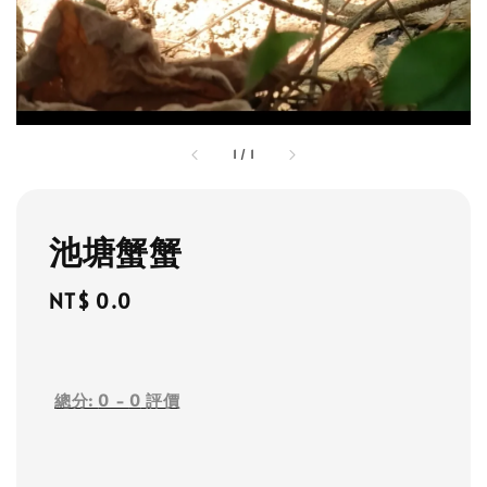
1
/
1
池塘蟹蟹
Regular
NT$ 0.0
price
總分:
0
-
0
評價