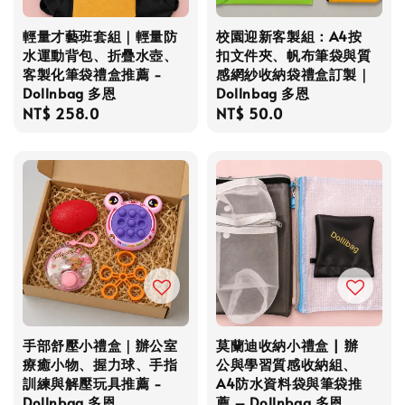
輕量才藝班套組｜輕量防
校園迎新客製組：A4按
水運動背包、折疊水壺、
扣文件夾、帆布筆袋與質
客製化筆袋禮盒推薦 -
感網紗收納袋禮盒訂製｜
Dollnbag 多恩
Dollnbag 多恩
Regular
NT$ 258.0
Regular
NT$ 50.0
price
price
手部舒壓小禮盒｜辦公室
莫蘭迪收納小禮盒 | 辦
療癒小物、握力球、手指
公與學習質感收納組、
訓練與解壓玩具推薦 -
A4防水資料袋與筆袋推
Dollnbag 多恩
薦 – Dollnbag 多恩