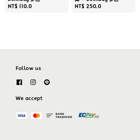
Regular
NT$ 110.0
Regular
NT$ 250.0
price
price
Follow us
We accept