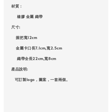
材質：
橡膠 金屬 織帶
尺寸:
握把寬12cm
金屬卡口長7.1cm,寬2.5cm
織帶全長22cm,寬8cm
產品說明:
可訂製logo，圖案，一套兩個。