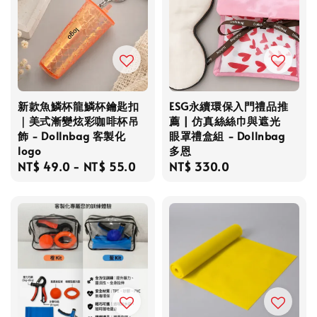
新款魚鱗杯龍鱗杯鑰匙扣
ESG永續環保入門禮品推
｜美式漸變炫彩咖啡杯吊
薦 | 仿真絲絲巾與遮光
飾 - Dollnbag 客製化
眼罩禮盒組 - Dollnbag
logo
多恩
Regular
NT$ 49.0
-
NT$ 55.0
Regular
NT$ 330.0
price
price