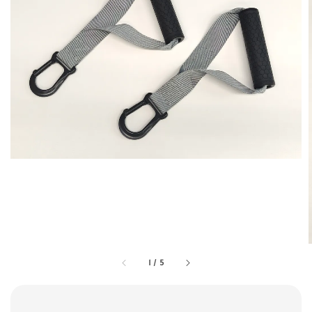
1
/
5