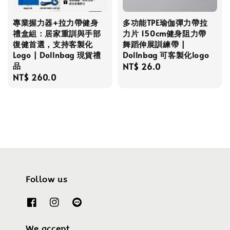
專業握力器+拉力帶健身
多功能TPE瑜伽彈力帶拉
禮盒組：居家重訓與手部
力片 150cm健身阻力帶
復健首選，支持客製化
舞蹈伸展訓練帶 |
Logo | Dollnbag 現貨禮
Dollnbag 可客製化logo
品
Regular
NT$ 26.0
Regular
NT$ 260.0
price
price
Follow us
We accept