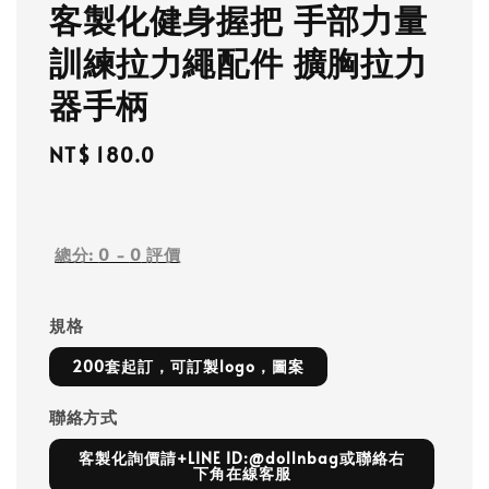
客製化健身握把 手部力量
訓練拉力繩配件 擴胸拉力
器手柄
Regular
NT$ 180.0
price
總分:
0
-
0
評價
規格
200套起訂，可訂製logo，圖案
聯絡方式
客製化詢價請+LINE ID:@dollnbag或聯絡右
下角在線客服