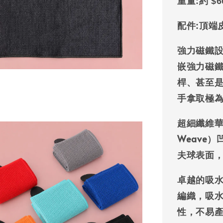
重量:
約
$6
配件:
頂端
強力磁鐵
嵌強力磁
桿、甚至
手拿取極
超細纖維
Weave
夫球表面
卓越的吸
編織，吸
性，不易