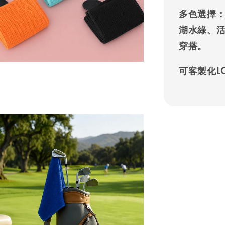
多色選擇
湖水綠、
穿搭。
可客製化L