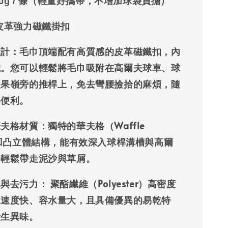
0g
/ 條（輕量好攜帶，不增加球袋負擔）
皮革強力磁鐵掛扣
設計
：毛巾頂端配有高質感的皮革磁鐵扣，內
鐵。您可以輕鬆將毛巾吸附在高爾夫球車、球
是果嶺旁的推桿上，免去彎腰撿拾的麻煩，隨
為便利。
華夫格材質
：獨特的華夫格（Waffle
）凹凸立體結構，能有效深入球桿溝槽與高爾
，輕鬆帶走泥沙與草屑。
水與去污力
： 聚酯纖維（Polyester）高密度
水速度快、容水量大，且具備優異的易乾特
產生異味。