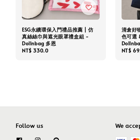
ESG永續環保入門禮品推薦 | 仿
清倉好
真絲絲巾與遮光眼罩禮盒組 -
色可選 
Dollnbag 多恩
Dollnb
Regular
NT$ 330.0
Regula
NT$ 69
price
price
Follow us
We acce