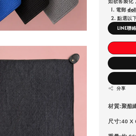
如欲客製化
1. 電郵
do
2. 點選以下
LINE聯
分享
材質:
聚酯
尺寸:
40 X