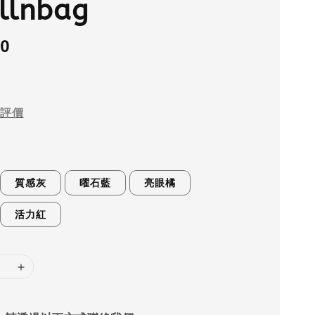
llnbag
.0
評價
質感灰
曜石藍
亮眼橘
活力紅