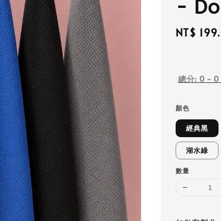
- Do
Regular
NT$ 199
price
總分:
0
-
0
顏色
經典黑
湖水綠
數量