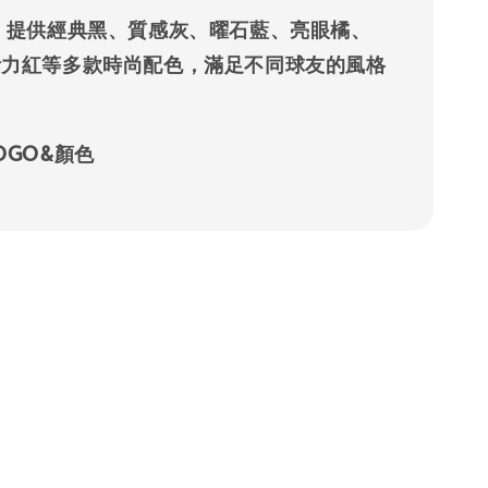
： 提供經典黑、質感灰、曜石藍、亮眼橘、
活力紅等多款時尚配色，滿足不同球友的風格
OGO&顏色