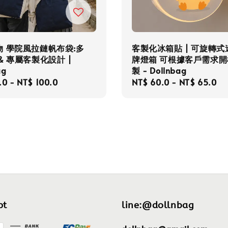
物 學院風拉鏈帆布袋:多
客製化冰箱貼 | 可旋轉式
& 專屬客製化設計 |
牌燈箱 可根據客戶需求開
ag
製 - Dollnbag
r
.0
-
NT$ 100.0
Regular
NT$ 60.0
-
NT$ 65.0
price
pt
line:@dollnbag