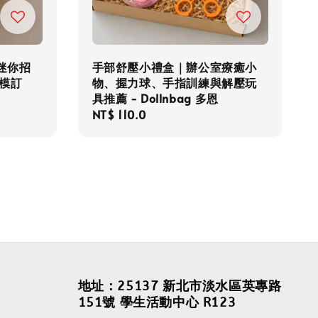
迷你招
手部舒壓小禮盒｜辦公室療癒小
模訂
物、握力球、手指訓練與解壓玩
具推薦 - Dollnbag 多恩
Regular
NT$ 110.0
price
地址：25137 新北市淡水區英專路
151號 學生活動中心 R123