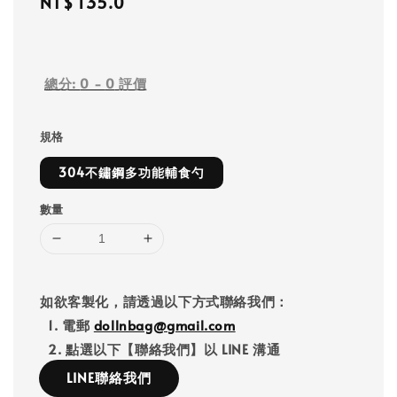
Regular
NT$ 135.0
price
總分:
0
-
0
評價
規格
304不鏽鋼多功能輔食勺
數量
如欲客製化，請透過以下方式聯絡我們：
1. 電郵
dollnbag@gmail.com
2. 點選以下【聯絡我們】以 LINE 溝通
LINE聯絡我們