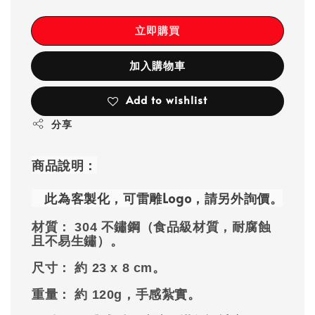
立即購買
加入購物車
Add to wishlist
分享
商品說明：
此為客製化，可雷雕
Logo
，
請另外詢價
。
材質：
304 不鏽鋼（食品級材質，耐腐蝕
且不易生鏽）。
尺寸：
約
23 x 8 cm
。
重量：
約
120g
，手感紮實。