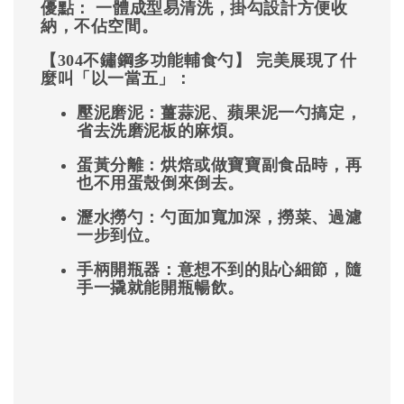
優點：
一體成型易清洗，掛勾設計方便收
納，不佔空間。
【304不鏽鋼多功能輔食勺】
完美展現了什
麼叫「以一當五」：
壓泥磨泥
：薑蒜泥、蘋果泥一勺搞定，
省去洗磨泥板的麻煩。
蛋黃分離
：烘焙或做寶寶副食品時，再
也不用蛋殼倒來倒去。
瀝水撈勺
：勺面加寬加深，撈菜、過濾
一步到位。
手柄開瓶器
：意想不到的貼心細節，隨
手一撬就能開瓶暢飲。