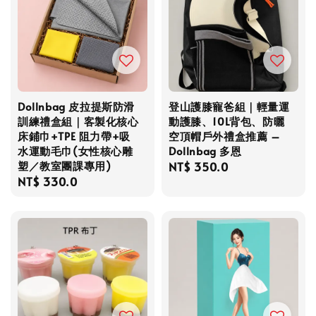
Dollnbag 皮拉提斯防滑
登山護膝寵爸組｜輕量運
訓練禮盒組｜客製化核心
動護膝、10L背包、防曬
床鋪巾+TPE 阻力帶+吸
空頂帽戶外禮盒推薦 –
水運動毛巾(女性核心雕
Dollnbag 多恩
塑／教室團課專用)
Regular
NT$ 350.0
Regular
NT$ 330.0
price
price