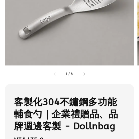
1
/
4
客製化304不鏽鋼多功能
輔食勺｜企業禮贈品、品
牌週邊客製 - Dollnbag