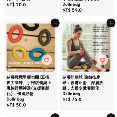
Dollnbag
Regular
NT$ 20.0
Regular
NT$ 59.0
price
price
矽膠橄欖型握力圈|五指
矽膠筋膜球 瑜伽按摩
抓力訓練、手部復健與上
球：親膚止滑、深層放
班族紓壓神器(支援客製
鬆，支援少量客製化｜
化) - 優選好物
Dollnbag
Dollnbag
Regular
NT$ 75.0
Regular
NT$ 50.0
price
price