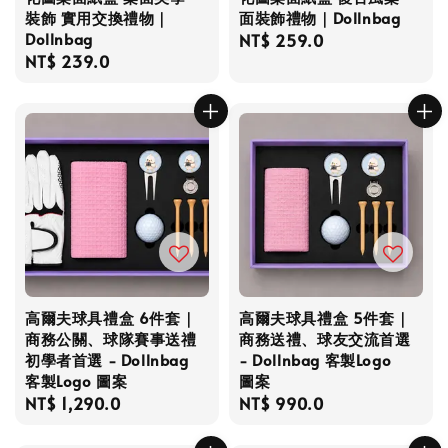
裝飾 實用交換禮物｜
面裝飾禮物｜Dollnbag
Dollnbag
Regular
NT$ 259.0
Regular
NT$ 239.0
price
price
高爾夫球具禮盒 6件套｜
高爾夫球具禮盒 5件套｜
商務公關、球隊賽事送禮
商務送禮、球友交流首選
初學者首選 - Dollnbag
- Dollnbag 客製Logo
客製Logo 圖案
圖案
Regular
NT$ 1,290.0
Regular
NT$ 990.0
price
price