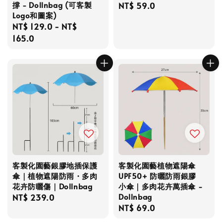
撐 - Dollnbag (可客製
Regular
NT$ 59.0
Logo和圖案)
price
Regular
NT$ 129.0
-
NT$
price
165.0
客製化園藝銀膠地插保護
客製化園藝植物遮陽傘
傘｜植物遮陽防雨・多肉
UPF50+ 防曬防雨銀膠
花卉防曬傷｜Dollnbag
小傘｜多肉花卉萬插傘 -
Dollnbag
Regular
NT$ 239.0
Regular
NT$ 69.0
price
price