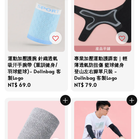
運動加壓護腕 針織透氣
專業加壓運動護踝套｜輕
吸汗手腕帶 (重訓健身/
薄透氣防扭傷 籃球健身
羽球籃球)- Dollnbag 客
登山左右腳單只裝 -
製Logo
Dollnbag 客製Logo
Regular
NT$ 69.0
Regular
NT$ 79.0
price
price