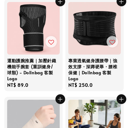
運動護腕推薦｜加壓針織
專業透氣健身護腰帶｜強
機能手腕套 (重訓健身/
效支撐・深蹲硬舉・腰椎
球類) - Dollnbag 客製
保健｜Dollnbag 客製
Logo
Logo
Regular
NT$ 89.0
Regular
NT$ 250.0
price
price