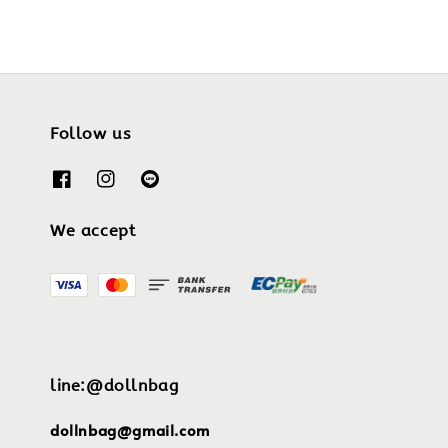
Follow us
We accept
line:@dollnbag
dollnbag@gmail.com