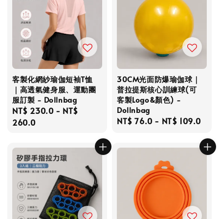
客製化網紗瑜伽短袖T恤
30CM光面防爆瑜伽球｜
｜高透氣健身服、運動團
普拉提斯核心訓練球(可
服訂製 - Dollnbag
客製Logo&顏色) -
Dollnbag
Regular
NT$ 230.0
-
NT$
Regular
NT$ 76.0
-
NT$ 109.0
price
260.0
price