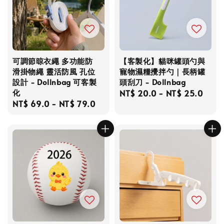
可調節晾衣繩 多功能防
【客製化】貓咪罐頭勺與
滑掛物繩 靈活防風 孔位
寵物濕糧攪拌勺｜長柄罐
設計 - Dollnbag 可客製
頭刮刀 - Dollnbag
化
Regular
NT$ 20.0
-
NT$ 25.0
Regular
NT$ 69.0
-
NT$ 79.0
price
price