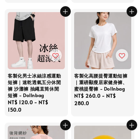
客製化男士冰絲涼感運動
客製化高腰提臀運動短褲
短褲｜速乾透氣五分休閒
｜重磅顯瘦居家健身褲、
褲 沙灘褲 抽繩直筒休閒
蜜桃提臀褲 - Dollnbag
短褲 - Dollnbag
Regular
NT$ 260.0
-
NT$
Regular
NT$ 120.0
-
NT$
price
280.0
price
150.0