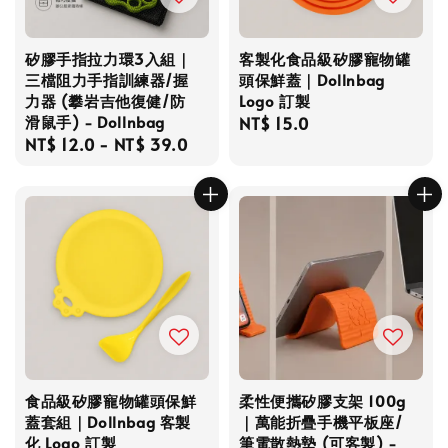
矽膠手指拉力環3入組｜
客製化食品級矽膠寵物罐
三檔阻力手指訓練器/握
頭保鮮蓋｜Dollnbag
力器 (攀岩吉他復健/防
Logo 訂製
滑鼠手) - Dollnbag
Regular
NT$ 15.0
Regular
NT$ 12.0
-
NT$ 39.0
price
price
食品級矽膠寵物罐頭保鮮
柔性便攜矽膠支架 100g
蓋套組｜Dollnbag 客製
｜萬能折疊手機平板座/
化 Logo 訂製
筆電散熱墊 (可客製) -