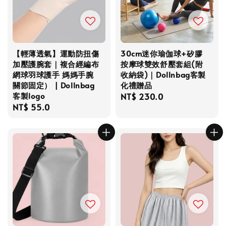
【輕薄透氣】運動防扭傷
30cm迷你瑜伽球+矽膠
加壓護腕套｜複合經編布
按摩球雙效舒壓套組(附
網球羽球護手 媽媽手腕
收納袋)｜Dollnbag客製
關節固定） | Dollnbag
化禮贈品
客製logo
Regular
NT$ 230.0
Regular
NT$ 55.0
price
price