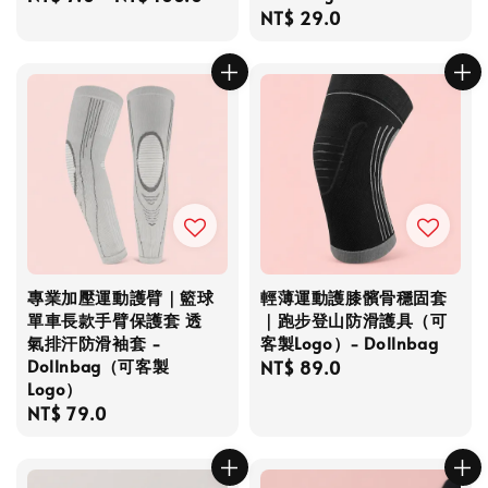
Regular
NT$ 29.0
price
price
專業加壓運動護臂｜籃球
輕薄運動護膝髕骨穩固套
單車長款手臂保護套 透
｜跑步登山防滑護具（可
氣排汗防滑袖套 -
客製Logo）- Dollnbag
Dollnbag（可客製
Regular
NT$ 89.0
Logo）
price
Regular
NT$ 79.0
price