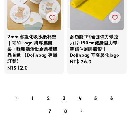
2mm 客製化吸水紙杯墊
多功能TPE瑜伽彈力帶拉
｜可印 Logo 與專屬圖
力片 150cm健身阻力帶
案・咖啡廳活動企業禮贈
舞蹈伸展訓練帶 |
品首選 【Dollnbag 專屬
Dollnbag 可客製化logo
訂製】
Regular
NT$ 26.0
Regular
NT$ 12.0
price
price
1
2
3
4
5
6
7
8