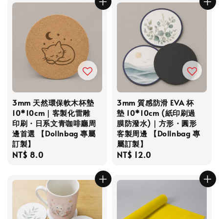
3mm 天然環保軟木杯墊
3mm 質感防滑 EVA 杯
10*10cm｜客製化雷雕
墊 10*10cm (紙印刷過
印刷・日系文青咖啡廳周
膜防潑水)｜方形・圓形
邊首選 【Dollnbag 專屬
客製周邊 【Dollnbag 專
訂製】
屬訂製】
Regular
NT$ 8.0
Regular
NT$ 12.0
price
price