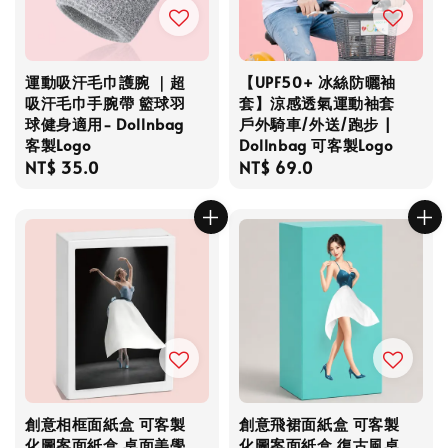
運動吸汗毛巾護腕 ｜超
【UPF50+ 冰絲防曬袖
吸汗毛巾手腕帶 籃球羽
套】涼感透氣運動袖套
球健身適用- Dollnbag
戶外騎車/外送/跑步 |
客製Logo
Dollnbag 可客製Logo
Regular
NT$ 35.0
Regular
NT$ 69.0
price
price
創意相框面紙盒 可客製
創意飛裙面紙盒 可客製
化圖案面紙盒 桌面美學
化圖案面紙盒 復古風桌