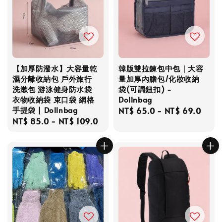
【加厚防潑水】大容量乾
韓版雙拉鍊包中包｜大容
濕分離收納包 戶外旅行
量加厚內膽包/化妝收納
洗漱包 游泳健身防水袋
袋(可調鈕扣) -
衣物收納袋 束口袋 網格
Dollnbag
手提袋 | Dollnbag
Regular
NT$ 65.0
-
NT$ 69.0
Regular
NT$ 85.0
-
NT$ 109.0
price
price