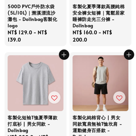
500D PVC戶外防水袋
客製化夏季薄款高腰純棉
(5L/10L)｜溯溪漂流沙
安全褲女短褲｜寬鬆居家
灘包 - Dollnbag客製化
睡褲防走光三分褲 -
logo
Dollnbag
Regular
NT$ 129.0
-
NT$
Regular
NT$ 160.0
-
NT$
price
139.0
price
200.0
客製化短袖T恤夏季薄款
客製化純棉背心 | 男女
打底衫 | 男女同款 -
同款寬肩無袖T恤坎肩 -
Dollnbag
運動健身百搭款 -