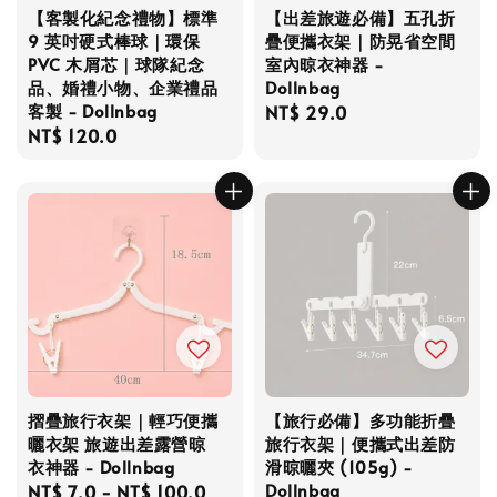
【客製化紀念禮物】標準
【出差旅遊必備】五孔折
9 英吋硬式棒球｜環保
疊便攜衣架｜防晃省空間
PVC 木屑芯｜球隊紀念
室內晾衣神器 -
品、婚禮小物、企業禮品
Dollnbag
客製 - Dollnbag
Regular
NT$ 29.0
Regular
NT$ 120.0
price
price
摺疊旅行衣架｜輕巧便攜
【旅行必備】多功能折疊
曬衣架 旅遊出差露營晾
旅行衣架｜便攜式出差防
衣神器 - Dollnbag
滑晾曬夾 (105g) -
Dollnbag
Regular
NT$ 7.0
-
NT$ 100.0