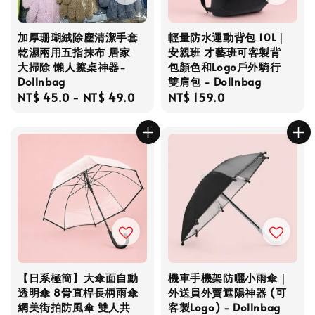
加厚珊瑚絨除塵清潔手套
輕量防水運動背包 10L｜
乾濕兩用五指抹布 居家
安親班 才藝班可客製背
大掃除 懶人擦桌神器-
包顏色和Logo戶外騎行
Dollnbag
雙肩包 - Dollnbag
Regular
NT$ 45.0
-
NT$ 49.0
Regular
NT$ 159.0
price
price
【日系極簡】大傘面自動
機車手機架防曬小雨傘｜
透明傘 8骨直桿長柄雨傘
外送員外賣遮陽神器 (可
網美街拍防風傘 雙人共
客製Logo) - Dollnbag