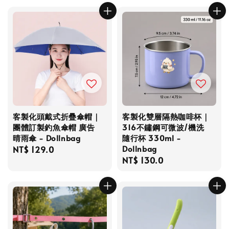
客製化頭戴式折疊傘帽｜
客製化雙層隔熱咖啡杯｜
團體訂製釣魚傘帽 廣告
316不鏽鋼可微波/機洗
晴雨傘 - Dollnbag
隨行杯 330ml -
Dollnbag
Regular
NT$ 129.0
Regular
NT$ 130.0
price
price