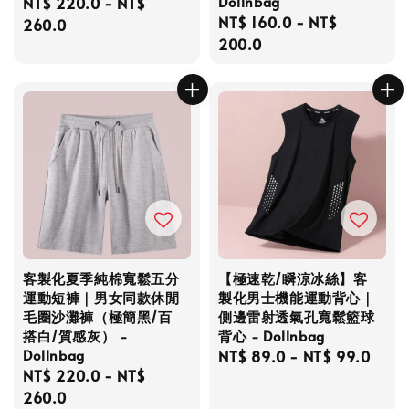
Dollnbag
Regular
NT$ 220.0
-
NT$
Regular
NT$ 160.0
-
NT$
price
260.0
price
200.0
客製化夏季純棉寬鬆五分
【極速乾/瞬涼冰絲】客
運動短褲｜男女同款休閒
製化男士機能運動背心｜
毛圈沙灘褲（極簡黑/百
側邊雷射透氣孔寬鬆籃球
搭白/質感灰） -
背心 - Dollnbag
Dollnbag
Regular
NT$ 89.0
-
NT$ 99.0
Regular
NT$ 220.0
-
NT$
price
price
260.0